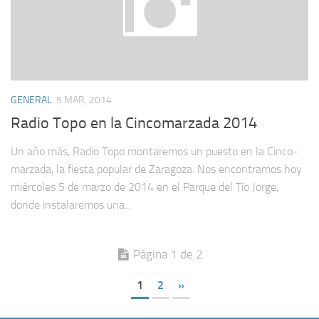
GENERAL
5 MAR, 2014
Radio Topo en la Cincomarzada 2014
Un año más, Radio Topo mon­ta­re­mos un puesto en la Cin­co­
mar­zada, la fiesta popu­lar de Zaragoza. Nos encon­tra­mos hoy
miér­co­les 5 de marzo de 2014 en el Par­que del Tío Jorge,
donde ins­ta­la­re­mos una...
Página 1 de 2
1
2
»