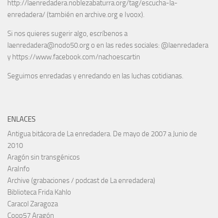
http://laenredadera.noblezabaturra.org/tag/escucha-la-
enredadera/ (también en archive.org e Ivoox).
Si nos quieres sugerir algo, escríbenos a
laenredadera@nodo50.org o en las redes sociales: @laenredadera
y https://www.facebook.com/nachoescartin
Seguimos enredadas y enredando en las luchas cotidianas.
ENLACES
Antigua bitácora de La enredadera. De mayo de 2007 a Junio de
2010
Aragón sin transgénicos
AraInfo
Archive (grabaciones / podcast de La enredadera)
Biblioteca Frida Kahlo
Caracol Zaragoza
Coop57 Aragón