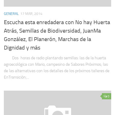
GENERAL
17 MAR, 2014
Escucha esta enredadera con No hay Huerta
Atrás, Semillas de Biodiversidad, JuanMa
González, El Planerón, Marchas de la
Dignidad y más
Dos horas de radio plantando semillas: las de la huerta
agroecológica con Mario, campesino de Sabores Próximos; las
de las alternativas con los detalles de los próximos talleres de
EnTransición;...
0