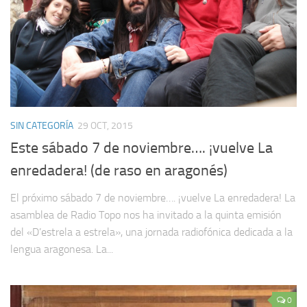
SIN CATEGORÍA
29 OCT, 2015
Este sábado 7 de noviembre…. ¡vuelve La
enredadera! (de raso en aragonés)
El próximo sábado 7 de noviembre…. ¡vuelve La enredadera! La
asamblea de Radio Topo nos ha invitado a la quinta emisión
del «D’estrela a estrela», una jornada radiofónica dedicada a la
lengua aragonesa. La...
0