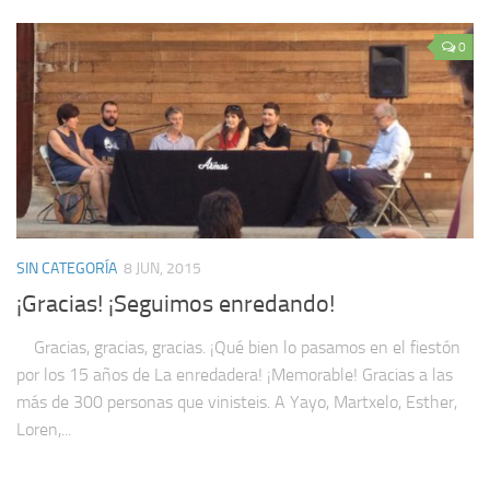
0
SIN CATEGORÍA
8 JUN, 2015
¡Gracias! ¡Seguimos enredando!
Gracias, gracias, gracias. ¡Qué bien lo pasamos en el fiestón
por los 15 años de La enredadera! ¡Memorable! Gracias a las
más de 300 personas que vinisteis. A Yayo, Martxelo, Esther,
Loren,...