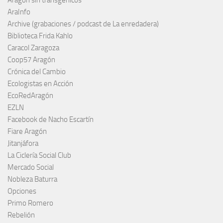
Aragón sin transgénicos
AraInfo
Archive (grabaciones / podcast de La enredadera)
Biblioteca Frida Kahlo
Caracol Zaragoza
Coop57 Aragón
Crónica del Cambio
Ecologistas en Acción
EcoRedAragón
EZLN
Facebook de Nacho Escartín
Fiare Aragón
Jitanjáfora
La Ciclería Social Club
Mercado Social
Nobleza Baturra
Opciones
Primo Romero
Rebelión