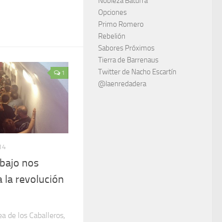
Nobleza Baturra
Opciones
Primo Romero
Rebelión
Sabores Próximos
Tierra de Barrenaus
Twitter de Nacho Escartín
1
@laenredadera
14
bajo nos
 la revolución
a de los Caballeros,