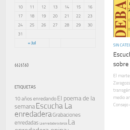
10
11
12
13
14
15
16
17
18
19
20
21
22
23
24
25
26
27
28
29
30
31
« Jul
SIN CATE
Escuc
sobre
El marte
Zaragoza
ETIQUETAS
transgén
medio am
El poema de la
10 años enredando
Escucha La
Consejo d
semana
enredadera
Grabaciones
La
enredadas
La enredadera danza