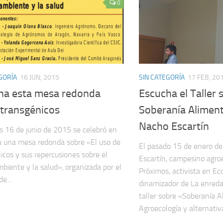
0
GORÍA
16 JUN, 2015
SIN CATEGORÍA
17 FEB, 20
ha esta mesa redonda
Escucha el Taller 
 transgénicos
Soberanía Aliment
Nacho Escartín
s 16 de junio de 2015 se celebró en
 una mesa redonda sobre «El uso de
El pasado 15 de enero d
icos y sus repercusiones sobre el
Escartín, campesino agro
biente y la salud», organizada por el
Próximos, activista en Ec
e...
dinamizador de La enreda
taller sobre «Soberanía A
Agroecología y alternativa