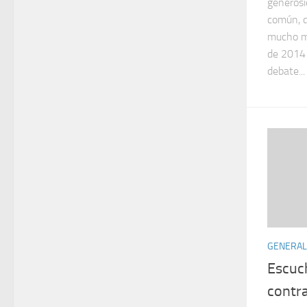
generosid
común, d
mucho má
de 2014 
debate...
GENERAL
Escuc
contra