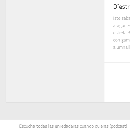
D´estr
Iste sab
aragonés
estrela 
con gamb
alumnalla
Escucha todas las enredaderas cuando quieras (podcast)