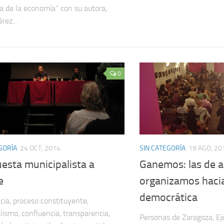
a de la economía” con su autora,
rez...
0
GORÍA
24 OCT, 2014
SIN CATEGORÍA
19 AGO, 20
esta municipalista a
Ganemos: las de a
e
organizamos hacia
democrática
ia, proceso constituyente,
lismo, confluencia, transparencia,
Personas de Zaragoza, Eje