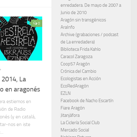
enredadera. De mayo de 2007 a
Junio de 2010
Aragón sin transgénicos
0
AraInfo
Archive (grabaciones / podcast
de La enredadera)
Biblioteca Frida Kahlo
Caracol Zaragoza
Coop57 Aragón
4
Crónica del Cambio
a 2014, La
Ecologistas en Acción
EcoRedAragón
so en aragonés
EZLN
Facebook de Nacho Escartín
era estiemos en
Fiare Aragón
sión de Radio
Jitanjáfora
onés (y en catalá,
La Ciclería Social Club
itar-nos en iste
Mercado Social
..