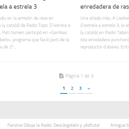
ela a estrela 3
enredadera de ras
ado, en la emisión de raso en
Una añada más, A Liedrer
 (y catalá) de Radio Topo: D´estrela a
D’estrela a estrela 3, la
3, Pati tamién participó en «Gambas
(y catalá) en Radio Tabon
eto», programa que fació parti de la
ista enredadera punchand
 de 2º...
reproductor d’abaixo. Entr
Página 1 de 3
1
2
3
»
Fanzine Dibuja la Radio. Descárgatelo y ¡disfruta!
Antigua b