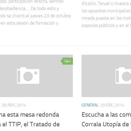
ad, participación directa, sentido
Alcañiz, Teruel o Huesca
esobediencia…. De todo esto y
las apuestas municipalist
s se charró el jueves 23 de octubre
mirada puesta en las insti
en esta sesión de formación y
espacios públicos y en el 
0
28 ABR, 2014
GENERAL
29 ENE, 2014
ha esta mesa redonda
Escucha a las com
 el TTIP, el Tratado de
Corrala Utopía de 