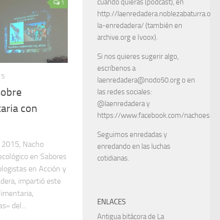
cuando quieras (podcast), en
1
http://laenredadera.noblezabaturra.org
la-enredadera/ (también en
archive.org e Ivoox).
Si nos quieres sugerir algo,
escríbenos a
15
laenredadera@nodo50.org o en
sobre
las redes sociales:
@laenredadera y
aria con
https://www.facebook.com/nachoescart
Seguimos enredadas y
e 2015, Nacho
enredando en las luchas
ecológico en Sabores
cotidianas.
ologistas en Acción y
dera, impartió este
limentaria,
ENLACES
s» del...
Antigua bitácora de La