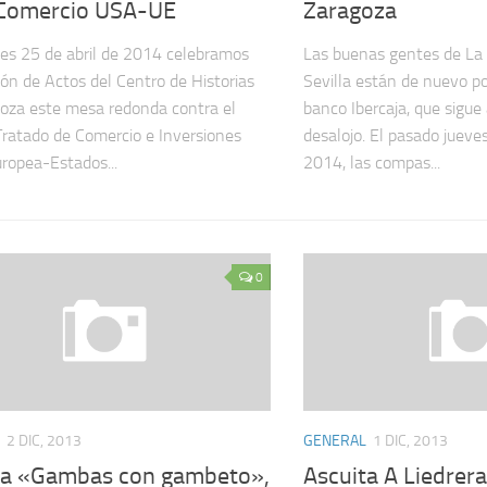
 Comercio USA-UE
Zaragoza
es 25 de abril de 2014 celebramos
Las buenas gentes de La 
lón de Actos del Centro de Historias
Sevilla están de nuevo po
oza este mesa redonda contra el
banco Ibercaja, que sigu
 Tratado de Comercio e Inversiones
desalojo. El pasado jueve
ropea-Estados...
2014, las compas...
0
2 DIC, 2013
GENERAL
1 DIC, 2013
ta «Gambas con gambeto»,
Ascuita A Liedrera