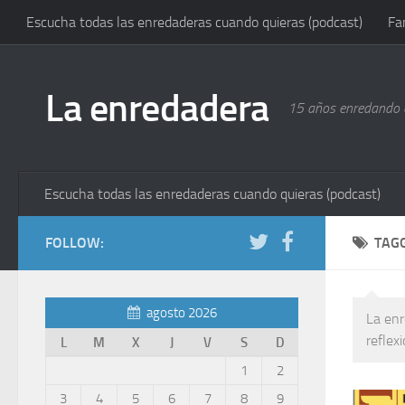
Escucha todas las enredaderas cuando quieras (podcast)
Fa
La enredadera
15 años enredando e
Escucha todas las enredaderas cuando quieras (podcast)
FOLLOW:
TAG
agosto 2026
La enr
reflex
L
M
X
J
V
S
D
1
2
3
4
5
6
7
8
9