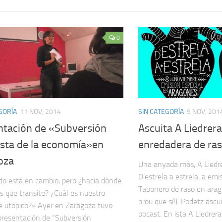
0
GORÍA
11 NOV, 2014
SIN CATEGORÍA
9 NOV, 201
ntación de «Subversión
Ascuita A Liedrer
ista de la economía»en
enredadera de ra
oza
Una anyada más, A Liedr
D’estrela a estrela, a emi
o está en cambio, pero ¿hacia dónde
Tabonero de raso en arag
 que transite? ¿Cuál es nuestro
prou que sí!). Podetz ascu
e utópico?» Ayer en Zaragoza tuvo
pocast. En ista A Liedrera:.
 presentación de “Subversión