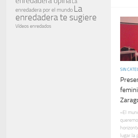
enredadera opina
La
La
enredadera por el mundo
enredadera te sugiere
Vídeos enredados
SIN CATE
Prese
femin
Zarag
«El mund
queremos
horizont
lugar la