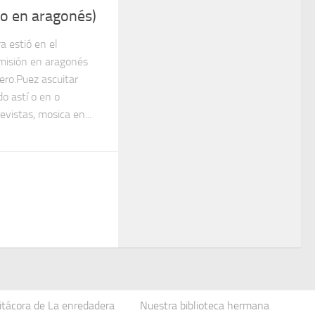
o en aragonés)
a estió en el
 emisión en aragonés
ero.Puez ascuitar
o astí o en o
evistas, mosica en...
itácora de La enredadera
Nuestra biblioteca hermana