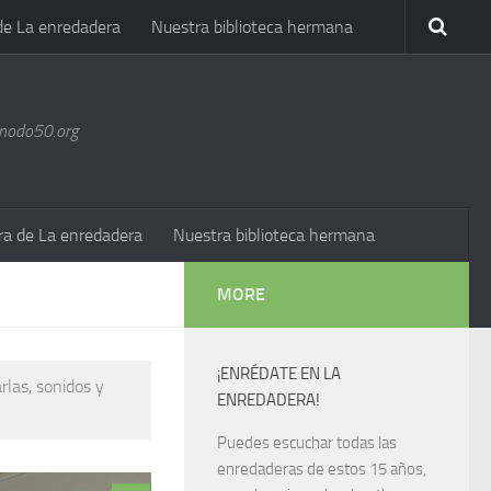
de La enredadera
Nuestra biblioteca hermana
@nodo50.org
ra de La enredadera
Nuestra biblioteca hermana
MORE
¡ENRÉDATE EN LA
rlas, sonidos y
ENREDADERA!
Puedes escuchar todas las
enredaderas de estos 15 años,