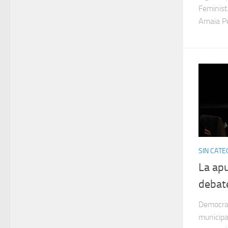
Feminist
Amaia Pé
SIN CATE
La apu
debat
Democrac
municipa