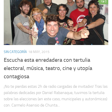
0
SIN CATEGORÍA
18 MAY, 2015
Escucha esta enredadera con tertulia
electoral, música, teatro, cine y utopía
contagiosa
¡No te pierdas estas 2h de radio cargadas de invitadxs! Tras las
palabras dedicadas por Daniel Rabanaque, tuvimos la tertulia
sobre las elecciones (en este caso, municipales y autonómicas)
con: Carmelo Asensio de Chunta...