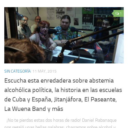
1
SIN CATEGORÍA
11 MAY, 2015
Escucha esta enredadera sobre abstemia
alcohólica política, la historia en las escuelas
de Cuba y España, Jitanjáfora, El Paseante,
La Wuena Band y más
¡No te pierdas estas dos horas de radio! Daniel Rabanaque
nos regaló unas bellas palabras; charramos sobre alcohol y