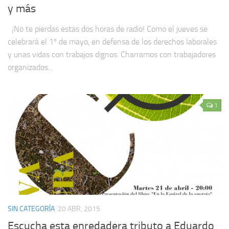
y más
¡No te pierdas estas dos horas de radio! Como el jueves se
celebrará el 1º de mayo, en defensa de los derechos laborales
y unas vidas con trabajos dignos. Charramos con trabajadores
organizados...
1
SIN CATEGORÍA
20 ABR, 2015
Escucha esta enredadera tributo a Eduardo