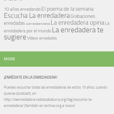
El poema de la semana
10 años enredando
Escucha La enredadera
Grabaciones
La enredadera opina
enredadas
La
La enredadera danza
La enredadera te
enredadera por el mundo
sugiere
Vídeos enredados
MORE
¡ENRÉDATE EN LA ENREDADERA!
Puedes escuchar todas las enredaderas de estos 15 años, cuando
quieras (podcast), en
http://laenredadera.noblezabaturra.org/tag/escucha-la-
enredadera/ (también en archive.org e Ivoox).