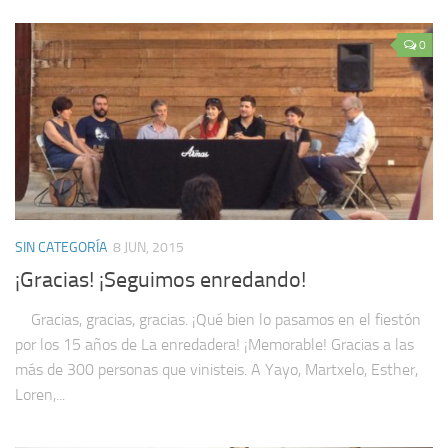
0
SIN CATEGORÍA
8 JUN, 2015
¡Gracias! ¡Seguimos enredando!
Gracias, gracias, gracias. ¡Qué bien lo pasamos en el fiestón
por los 15 años de La enredadera! ¡Memorable! Gracias a las
más de 300 personas que vinisteis. A Yayo, Martxelo, Esther,
Loren,...