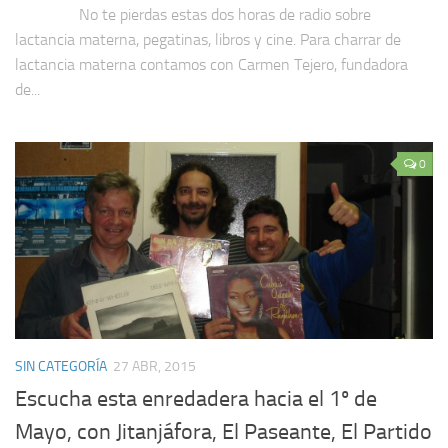
No te pierdas estas dos horas de radio sobre
lactancia materna, pegatinas, libros y cine. Para charrar de
lactancia materna contamos con Carmen Tejero, fundadora
de...
0
SIN CATEGORÍA
27 ABR, 2015
Escucha esta enredadera hacia el 1º de
Mayo, con Jitanjáfora, El Paseante, El Partido