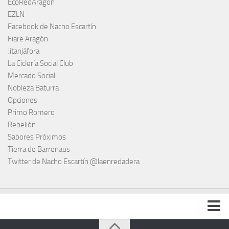
EcoRedAragón
EZLN
Facebook de Nacho Escartín
Fiare Aragón
Jitanjáfora
La Ciclería Social Club
Mercado Social
Nobleza Baturra
Opciones
Primo Romero
Rebelión
Sabores Próximos
Tierra de Barrenaus
Twitter de Nacho Escartín @laenredadera
Escucha todas las enredaderas cuando quieras (podcast)