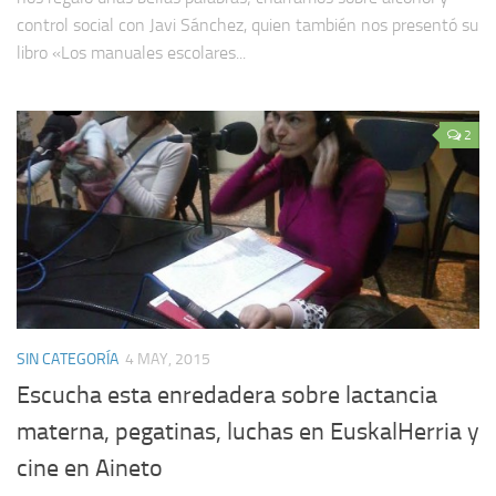
control social con Javi Sánchez, quien también nos presentó su
libro «Los manuales escolares...
2
SIN CATEGORÍA
4 MAY, 2015
Escucha esta enredadera sobre lactancia
materna, pegatinas, luchas en EuskalHerria y
cine en Aineto