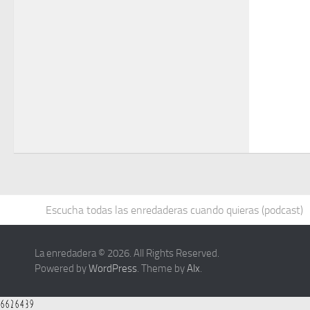
Escucha todas las enredaderas cuando quieras (podcast)
La enredadera © 2026. All Rights Reserved.
Powered by
WordPress
. Theme by
Alx
.