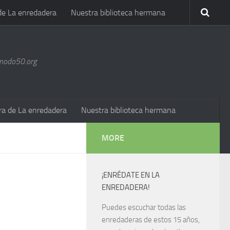
de La enredadera
Nuestra biblioteca hermana
@nodo50.org
ra de La enredadera
Nuestra biblioteca hermana
MORE
¡ENRÉDATE EN LA
ENREDADERA!
Puedes escuchar todas las
enredaderas de estos 15 años,