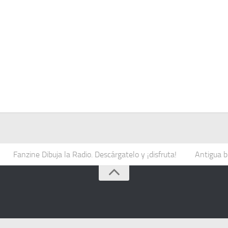
Fanzine Dibuja la Radio. Descárgatelo y ¡disfruta!
Antigua b