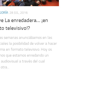
GORÍA
28 JUL, 2016
ve La enredadera… ¡en
o televisivo!?
as semanas anunciábamos en las
iales la posibilidad de volver a hacer
ama en formato televisivo. Hoy os
mos que estamos enredando un
 audiovisual a través del cual
otra...