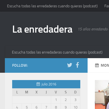
Escucha todas las enredaderas cuando quieras (podcast)
Fa
La enredadera
15 años enredando e
Escucha todas las enredaderas cuando quieras (podcast)
FOLLOW:
MON
julio 2016
L
M
X
J
V
S
D
1
2
3
4
5
6
7
8
9
10