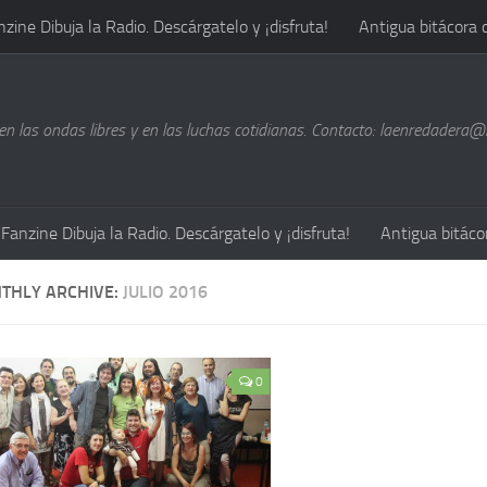
nzine Dibuja la Radio. Descárgatelo y ¡disfruta!
Antigua bitácora 
n las ondas libres y en las luchas cotidianas. Contacto: laenredadera
Fanzine Dibuja la Radio. Descárgatelo y ¡disfruta!
Antigua bitáco
THLY ARCHIVE:
JULIO 2016
0