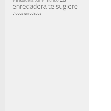
enredadera por el mundo
enredadera te sugiere
Vídeos enredados