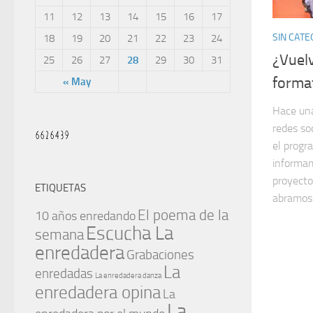
11
12
13
14
15
16
17
SIN CATE
18
19
20
21
22
23
24
¿Vuel
25
26
27
28
29
30
31
format
« May
Hace un
redes soc
el progr
informa
proyecto
ETIQUETAS
abramos 
El poema de la
10 años enredando
Escucha La
semana
enredadera
Grabaciones
La
enredadas
La enredadera danza
enredadera opina
La
La