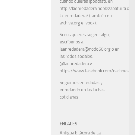
cuando quieras (podcast), en
http://laenredadera.noblezabaturra.org
la-enredadera/ (también en
archive.org e Ivoox).
Si nos quieres sugerir algo,
escríbenos a
laenredadera@nodo50.org o en
las redes sociales:
@laenredadera y
https://www.facebook.com/nachoescart
Seguimos enredadas y
enredando en las luchas
cotidianas.
ENLACES
Antigua bitácora de La