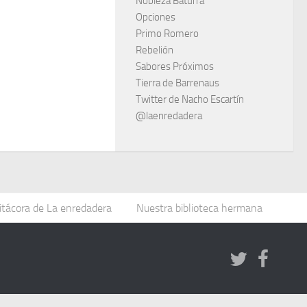
Nobleza Baturra
Opciones
Primo Romero
Rebelión
Sabores Próximos
Tierra de Barrenaus
Twitter de Nacho Escartín
@laenredadera
itácora de La enredadera
Nuestra biblioteca hermana