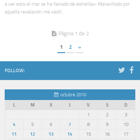
a ver esto el mar se ha llenado de estrellas» Maravillado por
aquella revelación me vestí...
Página 1 de 2
1
2
»
FOLLOW:
octubre 2010
L
M
X
J
V
S
D
1
2
3
4
5
6
7
8
9
10
11
12
13
14
15
16
17