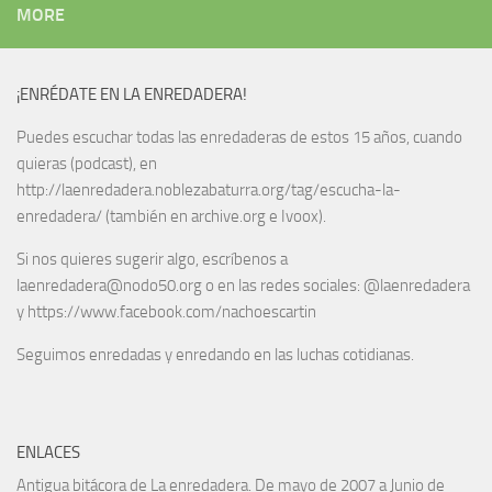
MORE
¡ENRÉDATE EN LA ENREDADERA!
Puedes escuchar todas las enredaderas de estos 15 años, cuando
quieras (podcast), en
http://laenredadera.noblezabaturra.org/tag/escucha-la-
enredadera/ (también en archive.org e Ivoox).
Si nos quieres sugerir algo, escríbenos a
laenredadera@nodo50.org o en las redes sociales: @laenredadera
y https://www.facebook.com/nachoescartin
Seguimos enredadas y enredando en las luchas cotidianas.
ENLACES
Antigua bitácora de La enredadera. De mayo de 2007 a Junio de