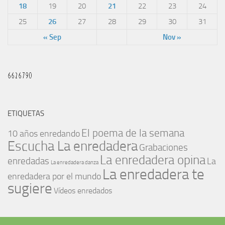
18
19
20
21
22
23
24
25
26
27
28
29
30
31
« Sep
Nov »
ETIQUETAS
El poema de la semana
10 años enredando
Escucha La enredadera
Grabaciones
La enredadera opina
enredadas
La
La enredadera danza
La enredadera te
enredadera por el mundo
sugiere
Vídeos enredados