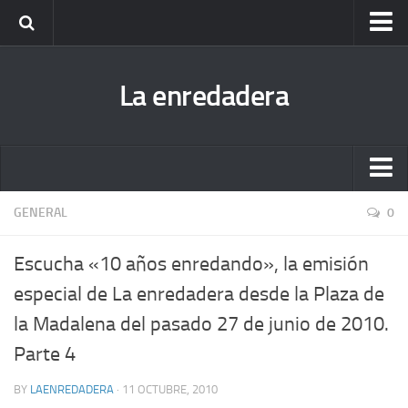
Escucha todas las enredaderas cuando quieras (podcast)
La enredadera
Fanzine Dibuja la Radio. Descárgatelo y ¡disfruta!
Antigua bitácora de La enredadera
Nuestra biblioteca hermana
Escucha todas las enredaderas cuando quieras (podcast)
GENERAL
0
Fanzine Dibuja la Radio. Descárgatelo y ¡disfruta!
Escucha «10 años enredando», la emisión
Antigua bitácora de La enredadera
especial de La enredadera desde la Plaza de
Nuestra biblioteca hermana
la Madalena del pasado 27 de junio de 2010.
Parte 4
BY
LAENREDADERA
· 11 OCTUBRE, 2010