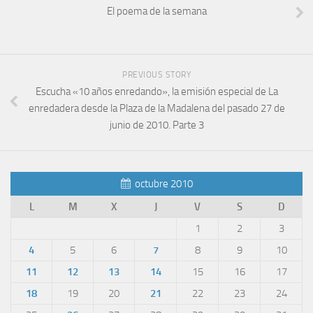
El poema de la semana
PREVIOUS STORY
Escucha «10 años enredando», la emisión especial de La
enredadera desde la Plaza de la Madalena del pasado 27 de
junio de 2010. Parte 3
octubre 2010
L
M
X
J
V
S
D
1
2
3
4
5
6
7
8
9
10
11
12
13
14
15
16
17
18
19
20
21
22
23
24