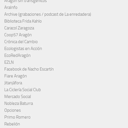
Aragón sin transgénicos
AraInfo
Archive (grabaciones / podcast de La enredadera)
Biblioteca Frida Kahlo
Caracol Zaragoza
Coop57 Aragón
Crónica del Cambio
Ecologistas en Acción
EcoRedAragón
EZLN
Facebook de Nacho Escartín
Fiare Aragón
Jitanjáfora
La Ciclería Social Club
Mercado Social
Nobleza Baturra
Opciones
Primo Romero
Rebelión