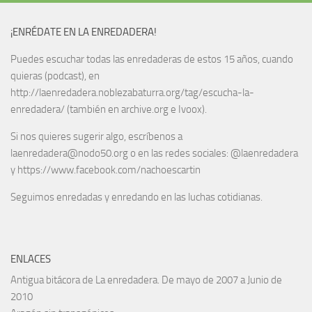
¡ENRÉDATE EN LA ENREDADERA!
Puedes escuchar todas las enredaderas de estos 15 años, cuando
quieras (podcast), en
http://laenredadera.noblezabaturra.org/tag/escucha-la-
enredadera/ (también en archive.org e Ivoox).
Si nos quieres sugerir algo, escríbenos a
laenredadera@nodo50.org o en las redes sociales: @laenredadera
y https://www.facebook.com/nachoescartin
Seguimos enredadas y enredando en las luchas cotidianas.
ENLACES
Antigua bitácora de La enredadera. De mayo de 2007 a Junio de
2010