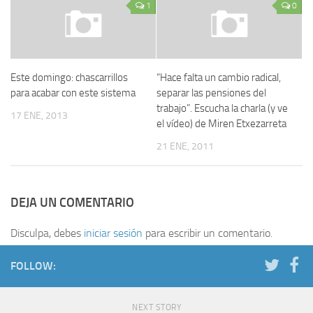
1
0
Este domingo: chascarrillos
“Hace falta un cambio radical,
para acabar con este sistema
separar las pensiones del
trabajo”. Escucha la charla (y ve
17 ENE, 2013
el vídeo) de Miren Etxezarreta
21 ENE, 2011
DEJA UN COMENTARIO
Disculpa, debes
iniciar sesión
para escribir un comentario.
FOLLOW:
NEXT STORY