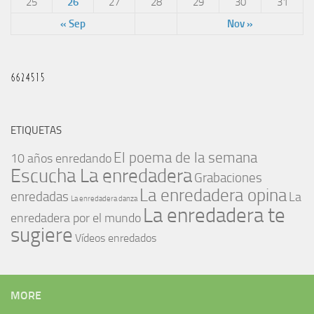
25
26
27
28
29
30
31
« Sep
Nov »
ETIQUETAS
El poema de la semana
10 años enredando
Escucha La enredadera
Grabaciones
La enredadera opina
enredadas
La
La enredadera danza
La enredadera te
enredadera por el mundo
sugiere
Vídeos enredados
MORE