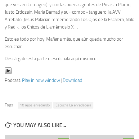
que veis en la imagen) y con las buenas gentes de Pina sin Plomo,
Justo Erdozain, María Bernad y su «combo» tanguero, la AVV
Arrebato, Jesús Palacián rememorando Los Ojos de la Escalera, Nalo
y Redik, los Chicos de Llamémoslo X,…
Esto es todo por hoy. Mañana más, que aún queda mucho por
escuchar.
Descárgate esta parte o escúchala aquí mismico.
Podcast:
Play in new window
|
Download
Tags:
10 años enredando
Escucha La enredadera
YOU MAY ALSO LIKE...