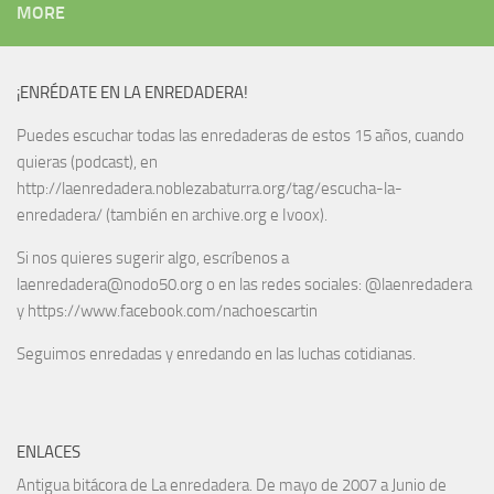
MORE
¡ENRÉDATE EN LA ENREDADERA!
Puedes escuchar todas las enredaderas de estos 15 años, cuando
quieras (podcast), en
http://laenredadera.noblezabaturra.org/tag/escucha-la-
enredadera/ (también en archive.org e Ivoox).
Si nos quieres sugerir algo, escríbenos a
laenredadera@nodo50.org o en las redes sociales: @laenredadera
y https://www.facebook.com/nachoescartin
Seguimos enredadas y enredando en las luchas cotidianas.
ENLACES
Antigua bitácora de La enredadera. De mayo de 2007 a Junio de