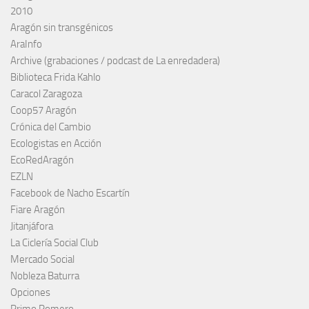
2010
Aragón sin transgénicos
AraInfo
Archive (grabaciones / podcast de La enredadera)
Biblioteca Frida Kahlo
Caracol Zaragoza
Coop57 Aragón
Crónica del Cambio
Ecologistas en Acción
EcoRedAragón
EZLN
Facebook de Nacho Escartín
Fiare Aragón
Jitanjáfora
La Ciclería Social Club
Mercado Social
Nobleza Baturra
Opciones
Primo Romero