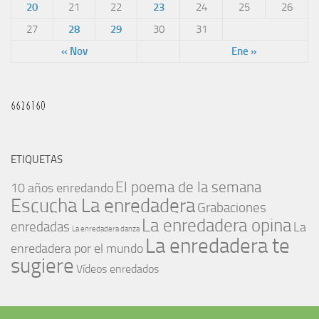
20
21
22
23
24
25
26
27
28
29
30
31
« Nov
Ene »
ETIQUETAS
El poema de la semana
10 años enredando
Escucha La enredadera
Grabaciones
La enredadera opina
enredadas
La
La enredadera danza
La enredadera te
enredadera por el mundo
sugiere
Vídeos enredados