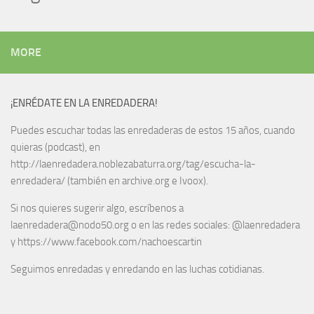
MORE
¡ENRÉDATE EN LA ENREDADERA!
Puedes escuchar todas las enredaderas de estos 15 años, cuando
quieras (podcast), en
http://laenredadera.noblezabaturra.org/tag/escucha-la-
enredadera/ (también en archive.org e Ivoox).
Si nos quieres sugerir algo, escríbenos a
laenredadera@nodo50.org o en las redes sociales: @laenredadera
y https://www.facebook.com/nachoescartin
Seguimos enredadas y enredando en las luchas cotidianas.