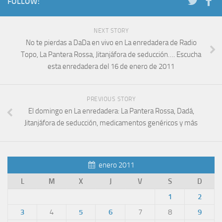
FOLLOW:
NEXT STORY
No te pierdas a DaDa en vivo en La enredadera de Radio
Topo, La Pantera Rossa, Jitanjáfora de seducción…. Escucha
esta enredadera del 16 de enero de 2011
PREVIOUS STORY
El domingo en La enredadera: La Pantera Rossa, Dadá,
Jitanjáfora de seducción, medicamentos genéricos y más
enero 2011
L
M
X
J
V
S
D
1
2
3
4
5
6
7
8
9