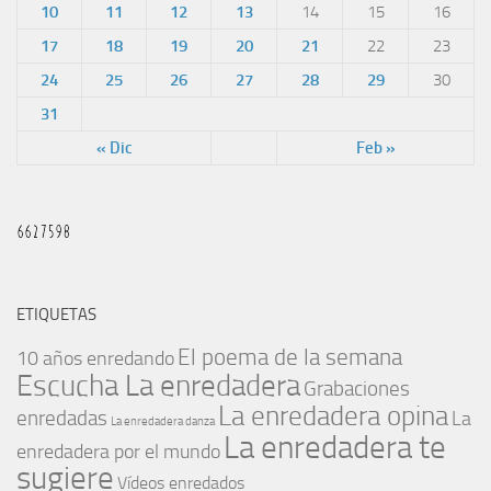
10
11
12
13
14
15
16
17
18
19
20
21
22
23
24
25
26
27
28
29
30
31
« Dic
Feb »
ETIQUETAS
El poema de la semana
10 años enredando
Escucha La enredadera
Grabaciones
La enredadera opina
enredadas
La
La enredadera danza
La enredadera te
enredadera por el mundo
sugiere
Vídeos enredados