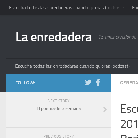
Escucha todas las enredaderas cuando quieras (podcast)
Fa
La enredadera
15 años enredando e
Escucha todas las enredaderas cuando quieras (podcast)
FOLLOW:
GENERA
NEXT STORY
Esc
El poema de la semana
2011
PREVIOUS STORY