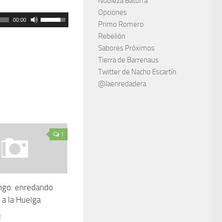
Nobleza Baturra
Opciones
Utiliza
00:00
Primo Romero
las
Rebelión
teclas
Sabores Próximos
Tierra de Barrenaus
de
Twitter de Nacho Escartín
flecha
@laenredadera
arriba/abajo
para
aumentar
o
1
disminuir
el
volumen.
ngo: enredando
 a la Huelga
2