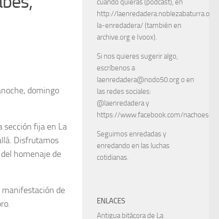
abes,
cuando quieras (podcast), en
http://laenredadera.noblezabaturra.org
la-enredadera/ (también en
archive.org e Ivoox).
Si nos quieres sugerir algo,
escríbenos a
laenredadera@nodo50.org o en
anoche, domingo
las redes sociales:
@laenredadera y
https://www.facebook.com/nachoescart
sección fija en La
Seguimos enredadas y
llá. Disfrutamos
enredando en las luchas
y del homenaje de
cotidianas.
a manifestación de
ENLACES
ro.
Antigua bitácora de La