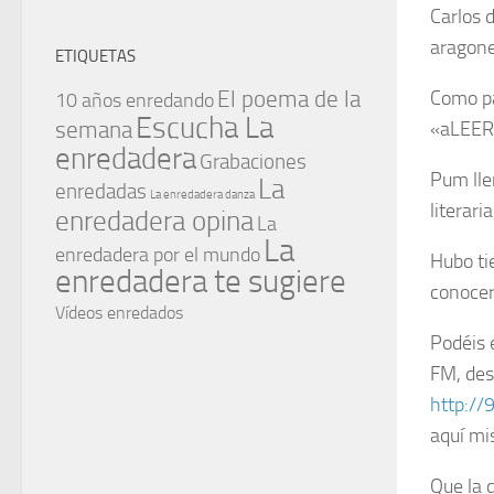
Carlos 
aragone
ETIQUETAS
El poema de la
Como pa
10 años enredando
Escucha La
semana
«aLEERt
enredadera
Grabaciones
Pum lle
La
enredadas
La enredadera danza
literari
enredadera opina
La
La
enredadera por el mundo
Hubo ti
enredadera te sugiere
conocer 
Vídeos enredados
Podéis 
FM, des
http://
aquí mi
Que la d