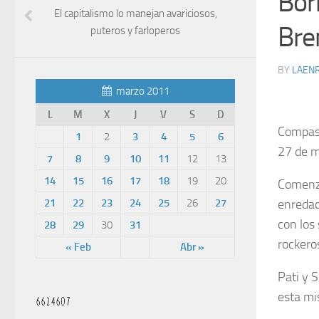
Bor
El capitalismo lo manejan avariciosos,
Bre
puteros y farloperos
BY
LAEN
marzo 2011
L
M
X
J
V
S
D
Compas,
1
2
3
4
5
6
27 de m
7
8
9
10
11
12
13
14
15
16
17
18
19
20
Comenza
21
22
23
24
25
26
27
enredad
con los
28
29
30
31
rockero
« Feb
Abr »
Pati y 
esta mis