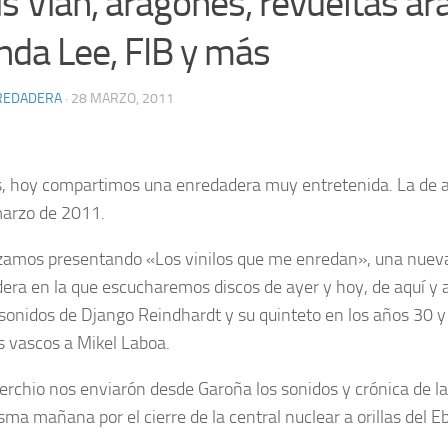
is Vian, aragonés, revueltas ár
nda Lee, FIB y más
REDADERA
· 28 MARZO, 2011
 hoy compartimos una enredadera muy entretenida. La de 
arzo de 2011.
mos presentando «Los vinilos que me enredan», una nueva 
era en la que escucharemos discos de ayer y hoy, de aquí y a
 sonidos de Django Reindhardt y su quinteto en los años 30 
s vascos a Mikel Laboa.
Serchio nos enviarón desde Garoña los sonidos y crónica de l
ma mañana por el cierre de la central nuclear a orillas del Eb