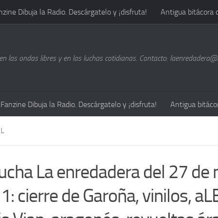
nzine Dibuja la Radio. Descárgatelo y ¡disfruta!
Antigua bitácora 
n las ondas libres y en las luchas cotidianas. Contacto: laenredadera
Fanzine Dibuja la Radio. Descárgatelo y ¡disfruta!
Antigua bitáco
L
ucha La enredadera del 27 de
: cierre de Garoña, vinilos, aL