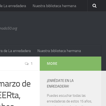
de La enredadera
Nuestra biblioteca hermana
@nodo50.org
ra de La enredadera
Nuestra biblioteca hermana
1
MORE
 marzo de
¡ENRÉDATE EN LA
ENREDADERA!
EERta,
Puedes escuchar todas las
enredaderas de estos 15 años,