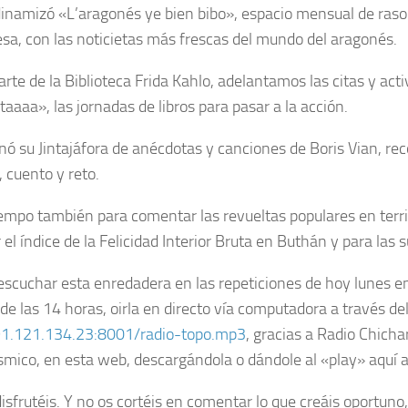
dinamizó «L’aragonés ye bien bibo», espacio mensual de raso
sa, con las noticietas más frescas del mundo del aragonés.
rte de la Biblioteca Frida Kahlo, adelantamos las citas y act
aaaa», las jornadas de libros para pasar a la acción.
nó su Jintajáfora de anécdotas y canciones de Boris Vian, r
a, cuento y reto.
empo también para comentar las revueltas populares en terri
el índice de la Felicidad Interior Bruta en Buthán y para las 
escuchar esta enredadera en las repeticiones de hoy lunes en
de las 14 horas, oirla en directo vía computadora a través de
91.121.134.23:8001/radio-topo.mp3
, gracias a Radio Chicha
smico, en esta web, descargándola o dándole al «play» aquí a
isfrutéis. Y no os cortéis en comentar lo que creáis oportuno,