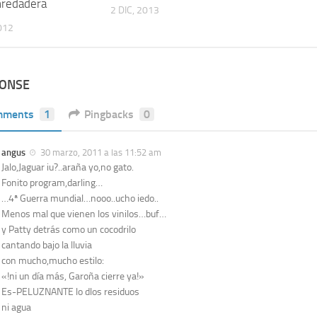
nredadera
2 DIC, 2013
012
PONSE
mments
1
Pingbacks
0
angus
30 marzo, 2011 a las 11:52 am
Jalo,Jaguar iu?..araña yo,no gato.
Fonito program,darling…
…4ª Guerra mundial…nooo..ucho iedo..
Menos mal que vienen los vinilos…buf…
y Patty detrás como un cocodrilo
cantando bajo la lluvia
con mucho,mucho estilo:
«!ni un día más, Garoña cierre ya!»
Es-PELUZNANTE lo dlos residuos
ni agua