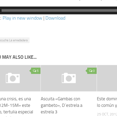
ctor
t:
Play in new window
|
Download
scucha La enredadera
 MAY ALSO LIKE...
5
0
na crisis, es una
Ascuita «Gambas con
Este domi
 12M-15M» este
gambeto», D´estrela a
lo común y
 tertulia especial
estrela 3
25 OCT, 201