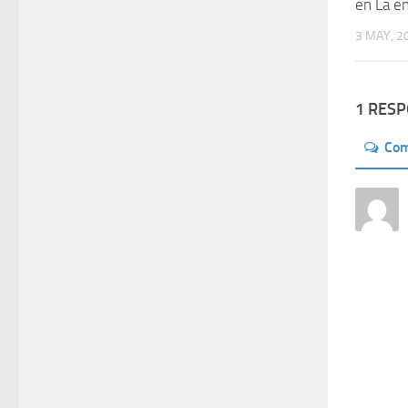
en La e
3 MAY, 2
1 RES
Co