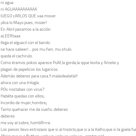
ni agua
ni AGUAAAAAAAAAA
lUEGO cARLOS QUE vaa mover
¡dica lo Mayo pues, mozer!
En Abril pasamos a la acción
aLEERtaaa
llega el alguacil con el bando:
se hace sabeer!….pos mu fien, mu shulo
queda el cachirulo.
Como éramos pokos aparece PuM,la gorda,la qque levita y Amelie y
plagan de papelicos los lugaricos.
Además deberes para casa.!!.malaidealatía!!
ahora con una trilogía
POs nostabas con virus?
Habéte quedao con ellos¡
Incordio de mujer,hombre¡
Tanto quehacer me da sueño..deberes
deberes
me voy al sobre, hombRrrre.
Los pieses llevo estrozaos que si al treziclo,que si a la Kalho,que si la güela f