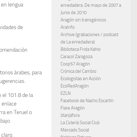
 en lengua
enredadera. De mayo de 2007 a
Junio de 2010
Aragón sin transgénicos
ividades de
AraInfo
Archive (grabaciones / podcast
de La enredadera)
ecomendación
Biblioteca Frida Kahlo
Caracol Zaragoza
Coop57 Aragón
Crónica del Cambio
torios árabes, para
Ecologistas en Acción
sugerencias.
EcoRedAragón
EZLN
 el 101.8 de la
Facebook de Nacho Escartín
l enlace
Fiare Aragón
rra en Teruel o
Jitanjáfora
bajo.
La Ciclería Social Club
Mercado Social
 claro.