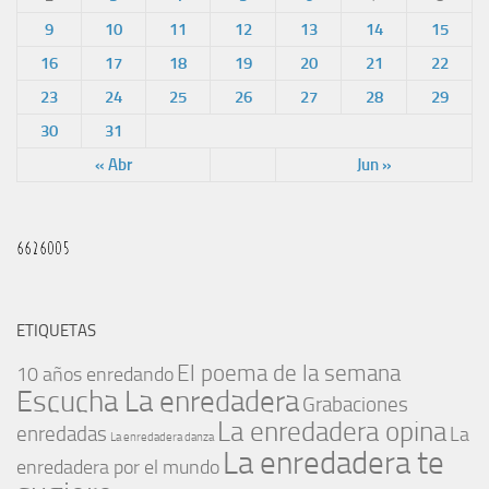
9
10
11
12
13
14
15
16
17
18
19
20
21
22
23
24
25
26
27
28
29
30
31
« Abr
Jun »
ETIQUETAS
El poema de la semana
10 años enredando
Escucha La enredadera
Grabaciones
La enredadera opina
enredadas
La
La enredadera danza
La enredadera te
enredadera por el mundo