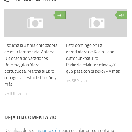
0
0
Escucha la última enredadera
Este domingo en La
de esta temporada: Antena
enredadera de Radio Topo:
Dislocada de vacaciones,
cutrepunkbaturro,
Retorna, Jitanjáfora
RadioNovelaInteractiva «¿Y
portuguesa, Marcha al Ebro,
qué pasa con el sexo?» y más
copago, la fiesta de Ramón y
16 SEP, 2011
más
25 JUL, 2011
DEJA UN COMENTARIO
Disculpa, debes
iniciar sesión
para escribir un comentario.