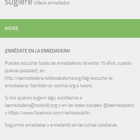
sugiere
Vídeos enredados
MORE
¡ENRÉDATE EN LA ENREDADERA!
Puedes escuchar todas las enredaderas de estos 15 años, cuando
quieras (podcast), en
http://laenredadera.noblezabaturra.org/tag/escucha-la-
enredadera/ (también en archive.org e Ivoox).
Si nos quieres sugerir algo, escríbenos a
laenredadera@nodo50.org o en las redes sociales: @laenredadera
y https://www.facebook.com/nachoescartin
Seguimos enredadas y enredando en las luchas cotidianas.