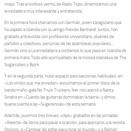
mayo. Tras el exitoso vermú de Radio Topo, dinamizamos una
enredadera muy interesante y entretenida.
En la primera hora charramos con Germán, joven zaragozano que
ha viajado a Islandia con su amigo francés Bertrand. Juntos, han
grabado entrevistas con profesores universitario, jóvenes de
partidos y colectivos, personas de las asambleas populares,…
Germán vino a La enredadera a contarnos lo que pasa en Islandia de
primera mano.Todo ello acompañado de la música islandesa de The
Sugarcubes y Bjork.
Y en la segunda parte, hubo espacio para secciones habituales: en
«Los vinilos que me enredan» escuchamos el primer disco de la
banda maño-gala No Truck Truckers, Iker nos acercó a Nancy
Sinatra en «Cuando las guitarras dominaban la tierra» y dimos
buena cuenta a las «Sugerencias» de esta semana.
Además, pusimos tres breves «clips» grabados en las jornadas
«Aleerta» de libros para pasar a la acción, para acercaros a la revista
Opcions, a «Cambiar las gafas para mirar el mundo» y a Ramón