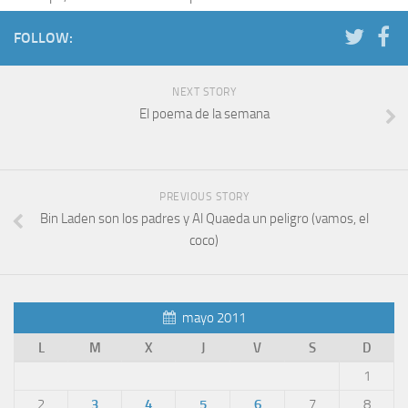
FOLLOW:
NEXT STORY
El poema de la semana
PREVIOUS STORY
Bin Laden son los padres y Al Quaeda un peligro (vamos, el
coco)
mayo 2011
L
M
X
J
V
S
D
1
2
3
4
5
6
7
8