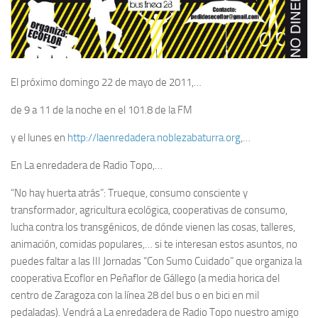
El próximo domingo 22 de mayo de 2011,…
de 9 a 11 de la noche en el 101.8 de la FM
y el lunes en
http://laenredadera.noblezabaturra.org
,…
En La enredadera de Radio Topo,…
“
No hay huerta atrás”: Trueque, consumo consciente y
transformador, agricultura ecológica, cooperativas de consumo,
lucha contra los transgénicos, de dónde vienen las cosas, talleres,
animación, comidas populares,… si te interesan estos asuntos, no
puedes faltar a las III Jornadas “Con Sumo Cuidado” que organiza la
cooperativa Ecoflor en Peñaflor de Gállego (a media horica del
centro de Zaragoza con la línea 28 del bus o en bici en mil
pedaladas). Vendrá a La enredadera de Radio Topo nuestro amigo