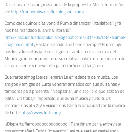
David, una de las organizadoras de la propuesta. Más información
en:
http://cooperativaecoflor.blogspot.com/
Como cada quince días vendrá Pum a dinamizar “Jitanjáfora”. ¿Ya
nos has mandado tu animal literario?:
http://loscuentosdeapolonia.blogspot.com/2011/05/reto-animal-
imaginario.html
¡¡Hasta el sábado aún tienes tiempo!! El domingo
nos leerá los retos que nos lleguen. También nos charrará del
Monólogo interior como recurso creativo, habrá recomendación de
lectura, cuento y nuevo reto para la próxima Jitanjáfora.
Guerreros almogábares llenarán La enredadera de música. Los
amigos y amigas de Lurte vendrán armados con sus dulzainas y
tambores para presentar “Neopatria”, un disco libro que acaban de
editar. Un trabajo impecable, que aúna música y cultura. Os
acercaremos al S.XIV y viajaremos hasta la actualidad con la música
de Lurte:
http://www.lurte.org/
¡¡¡Dispierta fierrooooooooooooooo!! Para dinamizar la entrevista
nos acompañará Carlos “mayestro”, así que será en castellano y