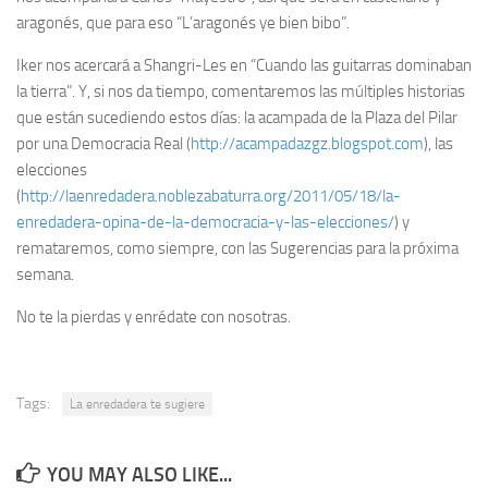
aragonés, que para eso “L’aragonés ye bien bibo”.
Iker nos acercará a Shangri-Les en “Cuando las guitarras dominaban
la tierra”. Y, si nos da tiempo, comentaremos las múltiples historias
que están sucediendo estos días: la acampada de la Plaza del Pilar
por una Democracia Real (
http://acampadazgz.blogspot.com
), las
elecciones
(
http://laenredadera.noblezabaturra.org/2011/05/18/la-
enredadera-opina-de-la-democracia-y-las-elecciones/
) y
remataremos, como siempre, con las Sugerencias para la próxima
semana.
No te la pierdas y enrédate con nosotras.
Tags:
La enredadera te sugiere
YOU MAY ALSO LIKE...