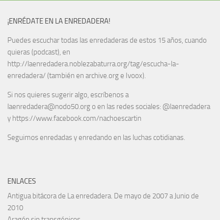
¡ENRÉDATE EN LA ENREDADERA!
Puedes escuchar todas las enredaderas de estos 15 años, cuando
quieras (podcast), en
http://laenredadera.noblezabaturra.org/tag/escucha-la-
enredadera/ (también en archive.org e Ivoox).
Si nos quieres sugerir algo, escríbenos a
laenredadera@nodo50.org o en las redes sociales: @laenredadera
y https://www.facebook.com/nachoescartin
Seguimos enredadas y enredando en las luchas cotidianas.
ENLACES
Antigua bitácora de La enredadera. De mayo de 2007 a Junio de
2010
Aragón sin transgénicos