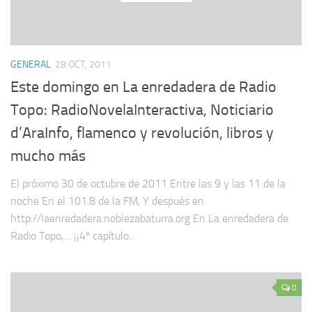
GENERAL
28 OCT, 2011
Este domingo en La enredadera de Radio
Topo: RadioNovelaInteractiva, Noticiario
d’AraInfo, flamenco y revolución, libros y
mucho más
El próximo 30 de octubre de 2011 Entre las 9 y las 11 de la
noche En el 101.8 de la FM, Y después en
http://laenredadera.noblezabaturra.org En La enredadera de
Radio Topo,… ¡¡4º capítulo...
0