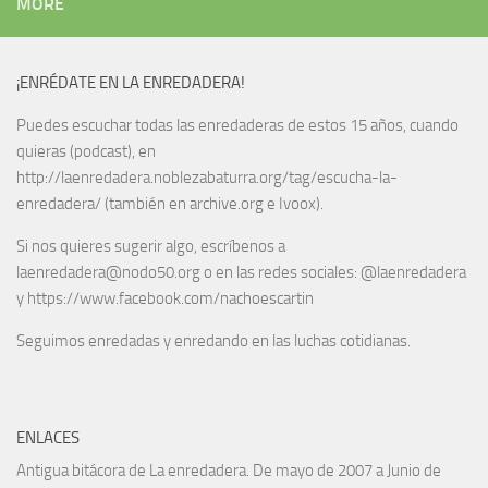
MORE
¡ENRÉDATE EN LA ENREDADERA!
Puedes escuchar todas las enredaderas de estos 15 años, cuando
quieras (podcast), en
http://laenredadera.noblezabaturra.org/tag/escucha-la-
enredadera/ (también en archive.org e Ivoox).
Si nos quieres sugerir algo, escríbenos a
laenredadera@nodo50.org o en las redes sociales: @laenredadera
y https://www.facebook.com/nachoescartin
Seguimos enredadas y enredando en las luchas cotidianas.
ENLACES
Antigua bitácora de La enredadera. De mayo de 2007 a Junio de