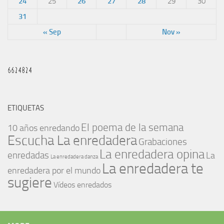
24
25
26
27
28
29
30
31
« Sep
Nov »
ETIQUETAS
El poema de la semana
10 años enredando
Escucha La enredadera
Grabaciones
La enredadera opina
enredadas
La
La enredadera danza
La enredadera te
enredadera por el mundo
sugiere
Vídeos enredados