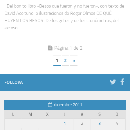
Del bonito libro «Besos que fueron y no fueron», con texto de
David Aceituno e ilustraciones de Roger Olmos DE QUÉ
HUYEN LOS BESOS De los gritos y de los cronómetros, del
exceso...
Página 1 de 2
1
2
»
FOLLOW:
diciembre 2011
L
M
X
J
V
S
D
1
2
3
4