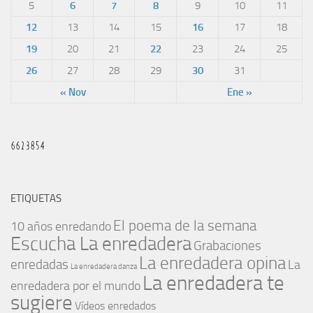
5
6
7
8
9
10
11
12
13
14
15
16
17
18
19
20
21
22
23
24
25
26
27
28
29
30
31
« Nov
Ene »
ETIQUETAS
El poema de la semana
10 años enredando
Escucha La enredadera
Grabaciones
La enredadera opina
enredadas
La
La enredadera danza
La enredadera te
enredadera por el mundo
sugiere
Vídeos enredados