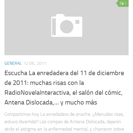
1
GENERAL
12 DIC, 2011
Escucha La enredadera del 11 de diciembre
de 2011: muchas risas con la
RadioNovelaInteractiva, el salón del cómic,
Antena Dislocada,… y mucho más
Compartimos hoy La enredadera de anoche. ¡¡Menudas risas,
estuvo divertida!! Las compas de Antena Dislocada, dejaron
atrás el estigma en la enfermedad mental, y charraron sobre