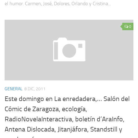
el humor. Carmen, José, Dolores, Orlando y Cristina...
0
GENERAL
8 DIC, 2011
Este domingo en La enredadera,… Salón del
Cómic de Zaragoza, ecología,
RadioNovelaInteractiva, boletín d’AraInfo,
Antena Dislocada, Jitanjáfora, Standstill y