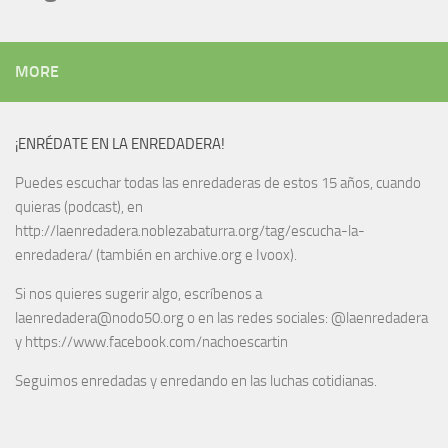
MORE
¡ENRÉDATE EN LA ENREDADERA!
Puedes escuchar todas las enredaderas de estos 15 años, cuando
quieras (podcast), en
http://laenredadera.noblezabaturra.org/tag/escucha-la-
enredadera/ (también en archive.org e Ivoox).
Si nos quieres sugerir algo, escríbenos a
laenredadera@nodo50.org o en las redes sociales: @laenredadera
y https://www.facebook.com/nachoescartin
Seguimos enredadas y enredando en las luchas cotidianas.