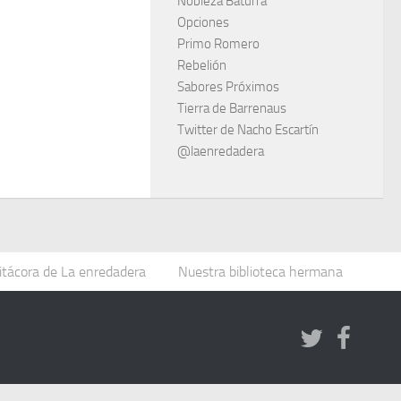
Nobleza Baturra
Opciones
Primo Romero
Rebelión
Sabores Próximos
Tierra de Barrenaus
Twitter de Nacho Escartín
@laenredadera
itácora de La enredadera
Nuestra biblioteca hermana