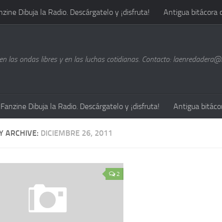
nzine Dibuja la Radio. Descárgatelo y ¡disfruta!
Antigua bitácora 
n las ondas libres y en las luchas cotidianas. Contacto: laenredadera
Fanzine Dibuja la Radio. Descárgatelo y ¡disfruta!
Antigua bitáco
Y ARCHIVE:
DICIEMBRE 26, 2011
2