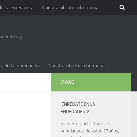
de La enredadera
Nuestra biblioteca hermana
@nodo50.org
ra de La enredadera
Nuestra biblioteca hermana
MORE
¡ENRÉDATE EN LA
ENREDADERA!
Puedes escuchar todas las
enredaderas de estos 15 años,