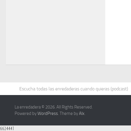
Escucha todas las enredaderas cuando quieras (podcast)
La enredadera © 2026. All Rights Reserved.
Powered by
WordPress
. Theme by
Alx
.