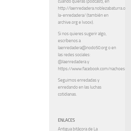
cuando quieras (podcast), en
http://laenredadera.noblezabaturra.org
la-enredadera/ (también en
archive.org e Ivoox).
Si nos quieres sugerir algo,
escríbenos a
laenredadera@nodo50.org o en
las redes sociales:
@laenredadera y
https://www.facebook.com/nachoescart
Seguimos enredadas y
enredando en las luchas
cotidianas.
ENLACES
Antigua bitácora de La