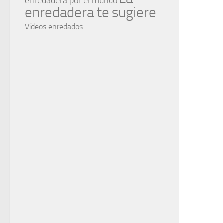
enredadera por el mundo
enredadera te sugiere
Vídeos enredados