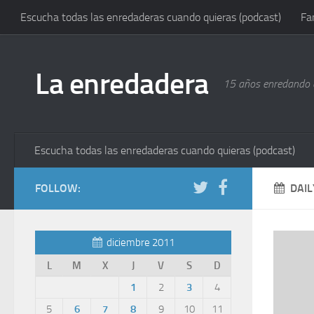
Escucha todas las enredaderas cuando quieras (podcast)
Fa
La enredadera
15 años enredando e
Escucha todas las enredaderas cuando quieras (podcast)
FOLLOW:
DAIL
diciembre 2011
L
M
X
J
V
S
D
1
2
3
4
5
6
7
8
9
10
11