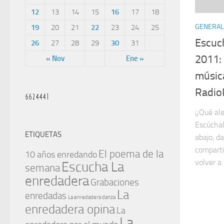
12
13
14
15
16
17
18
GENERAL
19
20
21
22
23
24
25
Escuc
26
27
28
29
30
31
2011: 
« Nov
Ene »
músic
Radio
¡¡Qué al
Escúchal
ETIQUETAS
abajo, d
comparti
El poema de la
10 años enredando
volver a 
Escucha La
semana
enredadera
Grabaciones
La
enredadas
La enredadera danza
enredadera opina
La
La