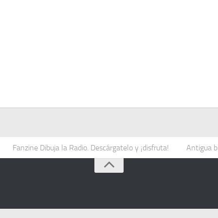
Fanzine Dibuja la Radio. Descárgatelo y ¡disfruta!
Antigua b