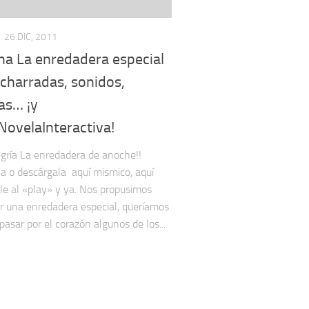
26 DIC, 2011
ha La enredadera especial
charradas, sonidos,
as… ¡y
NovelaInteractiva!
egría La enredadera de anoche!!
a o descárgala aquí mismico, aquí
ale al «play» y ya. Nos propusimos
r una enredadera especial, queríamos
pasar por el corazón algunos de los...