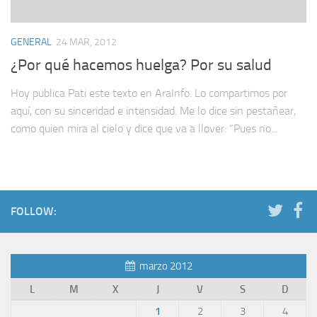
GENERAL
24 MAR, 2012
¿Por qué hacemos huelga? Por su salud
Hoy publica Pati este texto en AraInfo. Lo compartimos por
aquí, con su sinceridad e intensidad. Me lo dice sin pestañear,
como quien mira al cielo y dice que va a llover: “Pues no...
FOLLOW:
marzo 2012
L
M
X
J
V
S
D
1
2
3
4