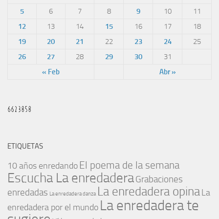
5
6
7
8
9
10
11
12
13
14
15
16
17
18
19
20
21
22
23
24
25
26
27
28
29
30
31
« Feb
Abr »
ETIQUETAS
El poema de la semana
10 años enredando
Escucha La enredadera
Grabaciones
La enredadera opina
enredadas
La
La enredadera danza
La enredadera te
enredadera por el mundo