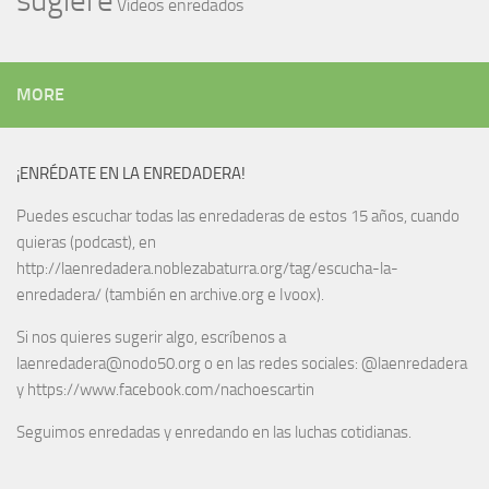
sugiere
Vídeos enredados
MORE
¡ENRÉDATE EN LA ENREDADERA!
Puedes escuchar todas las enredaderas de estos 15 años, cuando
quieras (podcast), en
http://laenredadera.noblezabaturra.org/tag/escucha-la-
enredadera/ (también en archive.org e Ivoox).
Si nos quieres sugerir algo, escríbenos a
laenredadera@nodo50.org o en las redes sociales: @laenredadera
y https://www.facebook.com/nachoescartin
Seguimos enredadas y enredando en las luchas cotidianas.