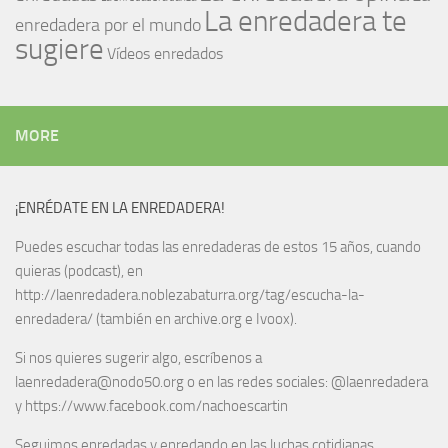
La enredadera te
enredadera por el mundo
sugiere
Vídeos enredados
MORE
¡ENRÉDATE EN LA ENREDADERA!
Puedes escuchar todas las enredaderas de estos 15 años, cuando
quieras (podcast), en
http://laenredadera.noblezabaturra.org/tag/escucha-la-
enredadera/ (también en archive.org e Ivoox).
Si nos quieres sugerir algo, escríbenos a
laenredadera@nodo50.org o en las redes sociales: @laenredadera
y https://www.facebook.com/nachoescartin
Seguimos enredadas y enredando en las luchas cotidianas.