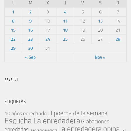
L
M
X
J
V
S
D
1
2
3
4
5
6
7
8
9
10
11
12
13
14
15
16
17
18
19
20
21
22
23
24
25
26
27
28
29
30
31
« Sep
Nov »
ETIQUETAS
El poema de la semana
10 años enredando
Escucha La enredadera
Grabaciones
La enredadera opina
enredadas
La
La enredadera danza