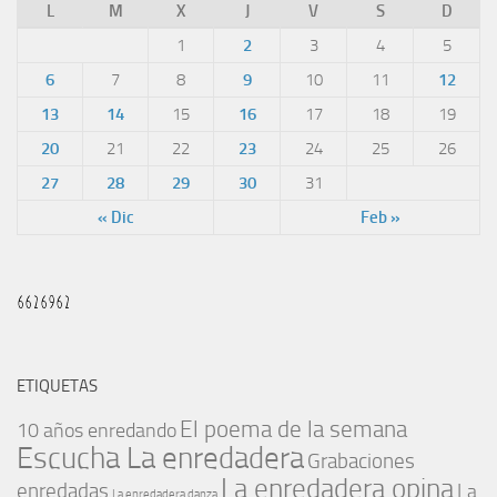
L
M
X
J
V
S
D
1
2
3
4
5
6
7
8
9
10
11
12
13
14
15
16
17
18
19
20
21
22
23
24
25
26
27
28
29
30
31
« Dic
Feb »
ETIQUETAS
El poema de la semana
10 años enredando
Escucha La enredadera
Grabaciones
La enredadera opina
enredadas
La
La enredadera danza