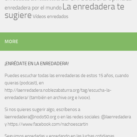
La enredadera te
enredadera por el mundo
sugiere
Vídeos enredados
MORE
¡ENRÉDATE EN LA ENREDADERA!
Puedes escuchar todas las enredaderas de estos 15 años, cuando
quieras (podcast), en
http://laenredadera.noblezabaturra.org/tag/escucha-la-
enredadera/ (también en archive.org e Ivoox).
Si nos quieres sugerir algo, escríbenos a
laenredadera@nodo50.org o en las redes sociales: @laenredadera
y https://www.facebook.com/nachoescartin
Seguimos enredadas y enredando en las luchas cotidianas.