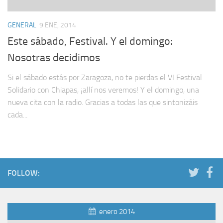
GENERAL
9 ENE, 2014
Este sábado, Festival. Y el domingo:
Nosotras decidimos
Si el sábado estás por Zaragoza, no te pierdas el VI Festival
Solidario con Chiapas, ¡allí nos veremos! Y el domingo, una
nueva cita con la radio. Gracias a todas las que sintonizáis
cada...
FOLLOW:
enero 2014