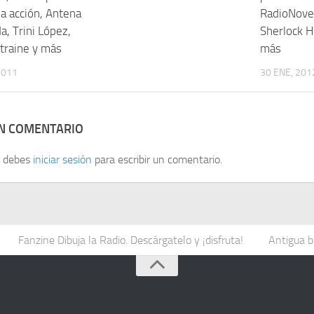
la acción, Antena
RadioNovel
a, Trini López,
Sherlock 
ltraine y más
más
2011
30 ENE, 201
UN COMENTARIO
, debes
iniciar sesión
para escribir un comentario.
Fanzine Dibuja la Radio. Descárgatelo y ¡disfruta!
Antigua b