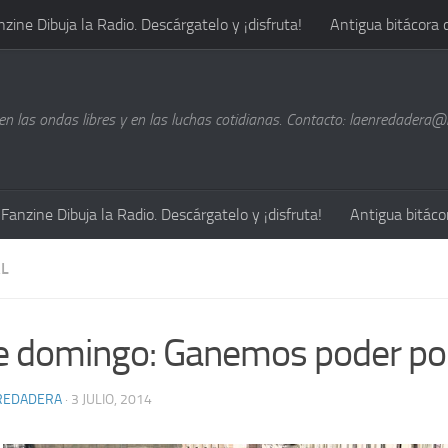
nzine Dibuja la Radio. Descárgatelo y ¡disfruta!
Antigua bitácora 
n las ondas libres y en las luchas cotidianas. Contacto: laenredadera
Fanzine Dibuja la Radio. Descárgatelo y ¡disfruta!
Antigua bitáco
L
e domingo: Ganemos poder po
REDADERA
· 3 JULIO, 2014