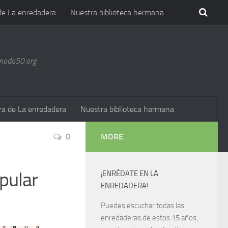
de La enredadera
Nuestra biblioteca hermana
@nodo50.org
ra de La enredadera
Nuestra biblioteca hermana
0
MORE
pular
¡ENRÉDATE EN LA
ENREDADERA!
Puedes escuchar todas las
enredaderas de estos 15 años,