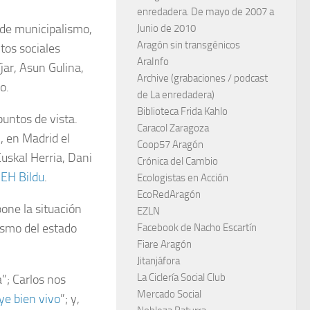
enredadera. De mayo de 2007 a
 de municipalismo,
Junio de 2010
Aragón sin transgénicos
tos sociales
AraInfo
ar, Asun Gulina,
Archive (grabaciones / podcast
o.
de La enredadera)
Biblioteca Frida Kahlo
untos de vista.
Caracol Zaragoza
m
, en Madrid el
Coop57 Aragón
uskal Herria, Dani
Crónica del Cambio
e
EH Bildu
.
Ecologistas en Acción
EcoRedAragón
pone la situación
EZLN
rismo del estado
Facebook de Nacho Escartín
Fiare Aragón
Jitanjáfora
La Ciclería Social Club
”; Carlos nos
Mercado Social
ye bien vivo
”; y,