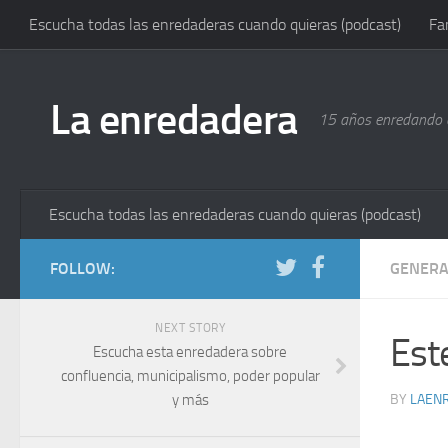
Escucha todas las enredaderas cuando quieras (podcast)
Fa
La enredadera
15 años enredando e
Escucha todas las enredaderas cuando quieras (podcast)
FOLLOW:
GENERA
NEXT STORY
Est
Escucha esta enredadera sobre
confluencia, municipalismo, poder popular
y más
BY
LAEN