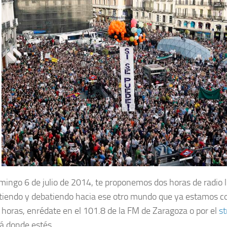
mingo 6 de julio de 2014, te proponemos dos horas de radio l
iendo y debatiendo hacia ese otro mundo que ya estamos c
 horas, enrédate en el 101.8 de la FM de Zaragoza o por el
st
lá donde estés.