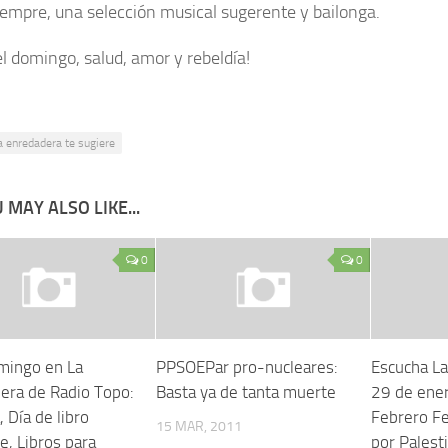
empre, una selección musical sugerente y bailonga.
el domingo, salud, amor y rebeldía!
a enredadera te sugiere
 MAY ALSO LIKE...
0
0
mingo en La
PPSOEPar pro-nucleares:
Escucha La
era de Radio Topo:
Basta ya de tanta muerte
29 de ene
 Día de libro
Febrero Fe
15 MAR, 2011
e, Libros para
por Palesti