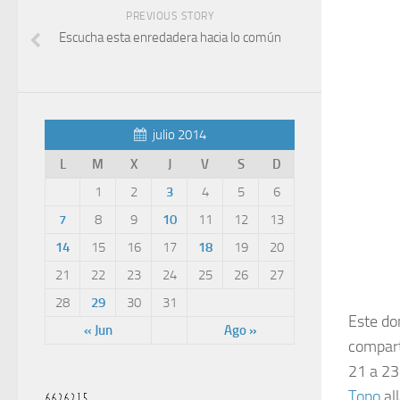
PREVIOUS STORY
Escucha esta enredadera hacia lo común
julio 2014
L
M
X
J
V
S
D
1
2
3
4
5
6
7
8
9
10
11
12
13
14
15
16
17
18
19
20
21
22
23
24
25
26
27
28
29
30
31
Este do
« Jun
Ago »
compart
21 a 23
Topo
al