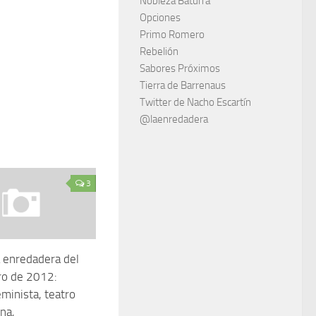
Nobleza Baturra
Opciones
Primo Romero
Rebelión
Sabores Próximos
Tierra de Barrenaus
Twitter de Nacho Escartín
@laenredadera
3
 enredadera del
ro de 2012:
minista, teatro
na,