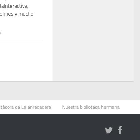
aInteractiva,
Holmes y mucho
2
itácora de La enredadera
Nuestra biblioteca hermana