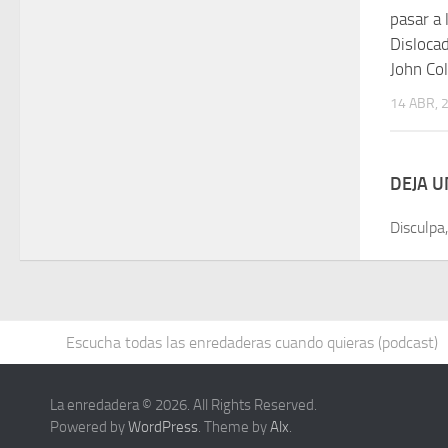
pasar a 
Dislocad
John Co
14 ABR, 
DEJA 
Disculpa
Escucha todas las enredaderas cuando quieras (podcast)
La enredadera © 2026. All Rights Reserved.
Powered by
WordPress
. Theme by
Alx
.