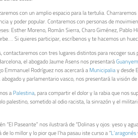
remos con un amplio espacio para la tertulia. Charraremos
ncia y poder popular. Contaremos con personas de movimien
ses: Esther Moreno, Román Sierra, Charo Giménez, Pablo Híj
urbe…. Si quieres participar, escríbenos y te hacemos un huec
 contactaremos con tres lugares distintos para recoger sus p
arcelona, el abogado Jaume Asens nos presentará
Guanye
go Emmanuel Rodríguez nos acercará a
Municipalia
y desde E
 abogado y parlamentario vasco, nos presentará la visión d
emos a
Palestina
, para compartir el dolor y la rabia que nos su
lo palestino, sometido al odio racista, la sinrazón y el milita
én “El Paseante” nos ilustrará de “Dolinas y ojos: yeso y agua
 de lo millor y lo pior que l’ha pasau iste curso a “
L’aragonés 