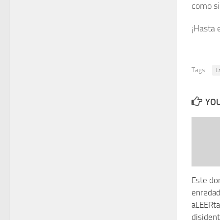
como si
¡Hasta 
Tags:
L
YOU
Este do
enredad
aLEERta,
disident