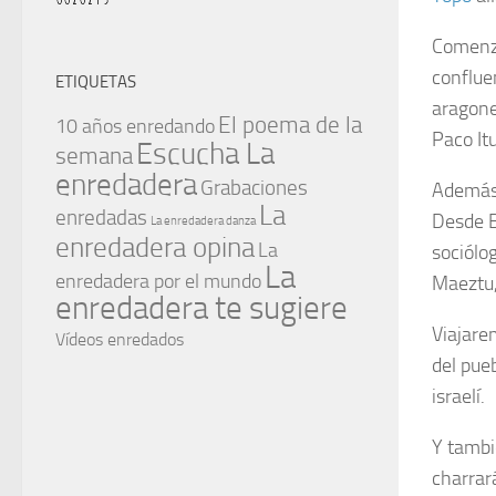
Comenza
conflue
ETIQUETAS
aragone
El poema de la
10 años enredando
Paco It
Escucha La
semana
enredadera
Grabaciones
Además,
La
enredadas
Desde B
La enredadera danza
enredadera opina
La
sociólo
La
enredadera por el mundo
Maeztu,
enredadera te sugiere
Viajar
Vídeos enredados
del pueb
israelí.
Y tambi
charrará