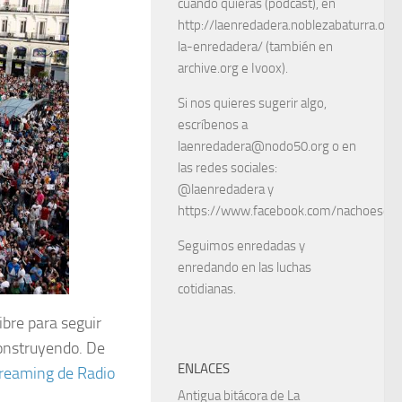
cuando quieras (podcast), en
http://laenredadera.noblezabaturra.org
la-enredadera/ (también en
archive.org e Ivoox).
Si nos quieres sugerir algo,
escríbenos a
laenredadera@nodo50.org o en
las redes sociales:
@laenredadera y
https://www.facebook.com/nachoescart
Seguimos enredadas y
enredando en las luchas
cotidianas.
ibre para seguir
onstruyendo. De
ENLACES
reaming de Radio
Antigua bitácora de La