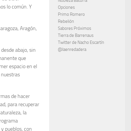
Nobleza Baturra
mos lo común. Y
Opciones
Primo Romero
Rebelión
aragoza, Aragón,
Sabores Próximos
Tierra de Barrenaus
Twitter de Nacho Escartín
 desde abajo, sin
@laenredadera
rmanente que
mer espacio en el
 nuestras
ormas de hacer
dad, para recuperar
naturaleza, la
 programa
 y pueblos, con