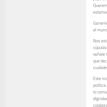
Queremo
estamos
Ganemos
el mund
Nos est
cúpulas
señale 
que dec
ciudades
Este mo
polític
lo comun
dignidad
colabor