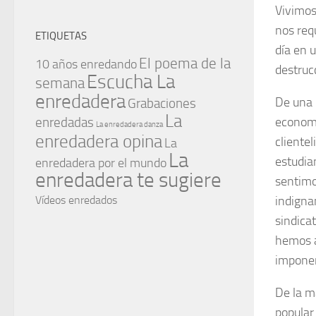
Vivimos
nos req
ETIQUETAS
día en 
El poema de la
10 años enredando
destrucc
Escucha La
semana
enredadera
De una p
Grabaciones
La
enredadas
economí
La enredadera danza
enredadera opina
clientel
La
La
estudian
enredadera por el mundo
enredadera te sugiere
sentimo
Vídeos enredados
indigna
sindica
hemos a
impone
De la m
popular