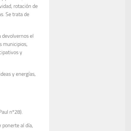
idad, rotación de
s. Se trata de
a devolvernos el
s municipios,
cipativos y
ideas y energías,
 Paul nº28).
 ponerte al día,