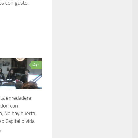
os con gusto.
1
sta enredadera
dor, con
ta, No hay huerta
so Capital o vida
5