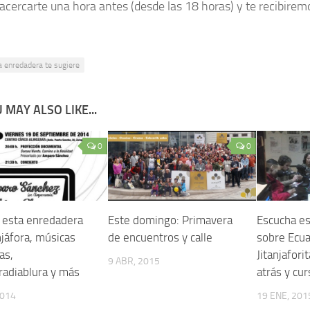
acercarte una hora antes (desde las 18 horas) y te recibirem
a enredadera te sugiere
 MAY ALSO LIKE...
0
0
 esta enredadera
Este domingo: Primavera
Escucha e
njáfora, músicas
de encuentros y calle
sobre Ecua
as,
Jitanjafori
9 ABR, 2015
,radiablura y más
atrás y cur
2014
19 ENE, 201