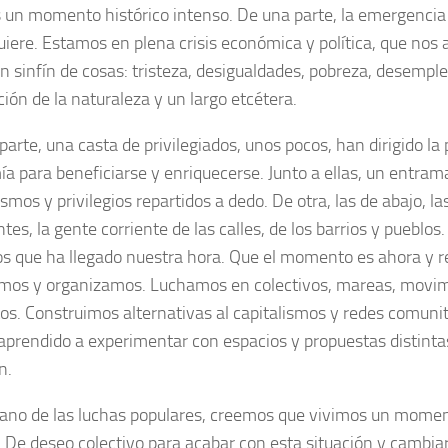
 un momento histórico intenso. De una parte, la emergencia 
uiere. Estamos en plena crisis económica y política, que nos a
un sinfín de cosas: tristeza, desigualdades, pobreza, desemple
ión de la naturaleza y un largo etcétera.
arte, una casta de privilegiados, unos pocos, han dirigido la p
a para beneficiarse y enriquecerse. Junto a ellas, un entram
ismos y privilegios repartidos a dedo. De otra, las de abajo, la
tes, la gente corriente de las calles, de los barrios y pueblo
s que ha llegado nuestra hora. Que el momento es ahora y 
mos y organizamos. Luchamos en colectivos, mareas, movimi
tos. Construimos alternativas al capitalismos y redes comunit
prendido a experimentar con espacios y propuestas distintas
n.
ano de las luchas populares, creemos que vivimos un mome
. De deseo colectivo para acabar con esta situación y cambiar 