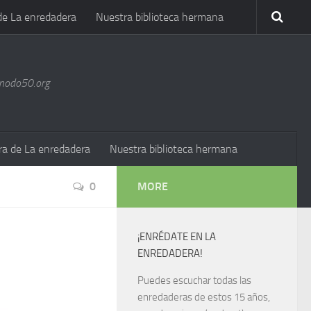
de La enredadera
Nuestra biblioteca hermana
@nodo50.org
ra de La enredadera
Nuestra biblioteca hermana
0
MORE
¡ENRÉDATE EN LA
ENREDADERA!
Puedes escuchar todas las
enredaderas de estos 15 años,