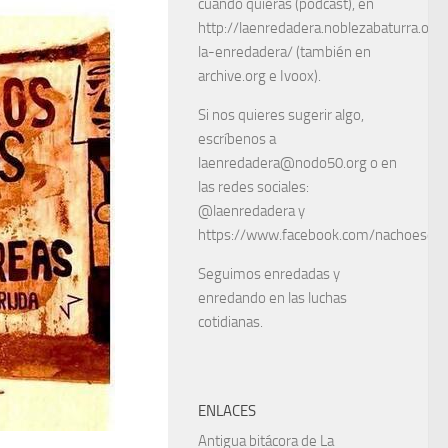
cuando quieras (podcast), en
http://laenredadera.noblezabaturra.org
la-enredadera/ (también en
archive.org e Ivoox).
Si nos quieres sugerir algo,
escríbenos a
laenredadera@nodo50.org o en
las redes sociales:
@laenredadera y
https://www.facebook.com/nachoescart
Seguimos enredadas y
enredando en las luchas
cotidianas.
ENLACES
Antigua bitácora de La