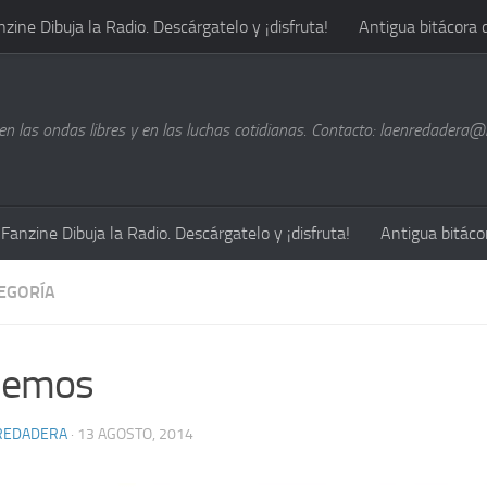
nzine Dibuja la Radio. Descárgatelo y ¡disfruta!
Antigua bitácora 
n las ondas libres y en las luchas cotidianas. Contacto: laenredadera
Fanzine Dibuja la Radio. Descárgatelo y ¡disfruta!
Antigua bitáco
TEGORÍA
nemos
REDADERA
· 13 AGOSTO, 2014