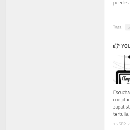
puedes 
Tags:
L
YOU
Escucha
con jita
zapatist
tertulia
15 SEP, 