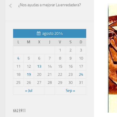
¿Nos ayudas a mejorar La enredadera?
agosto 2014
L
M
X
J
V
S
D
1
2
3
4
5
6
7
8
9
10
11
12
13
14
15
16
17
18
19
20
21
22
23
24
25
26
27
28
29
30
31
« Jul
Sep »