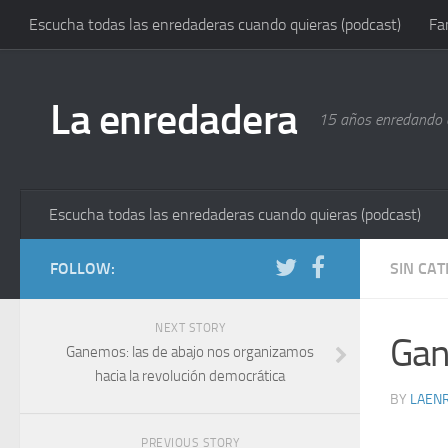
Escucha todas las enredaderas cuando quieras (podcast)
Fa
La enredadera
15 años enredando e
Escucha todas las enredaderas cuando quieras (podcast)
FOLLOW:
SIN CA
NEXT STORY
Ga
Ganemos: las de abajo nos organizamos
hacia la revolución democrática
BY
LAEN
PREVIOUS STORY