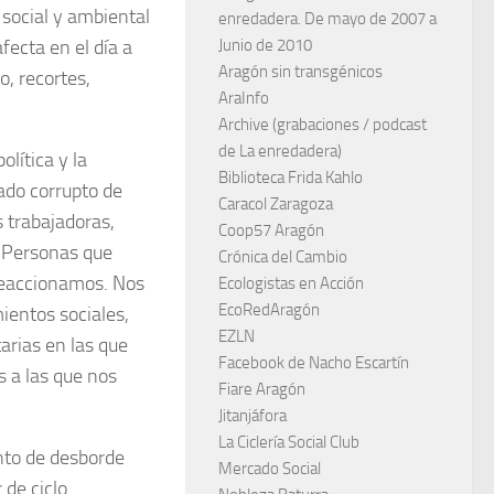
social y ambiental
enredadera. De mayo de 2007 a
fecta en el día a
Junio de 2010
Aragón sin transgénicos
o, recortes,
AraInfo
Archive (grabaciones / podcast
de La enredadera)
olítica y la
Biblioteca Frida Kahlo
ado corrupto de
Caracol Zaragoza
s trabajadoras,
Coop57 Aragón
s. Personas que
Crónica del Cambio
reaccionamos. Nos
Ecologistas en Acción
EcoRedAragón
entos sociales,
EZLN
arias en las que
Facebook de Nacho Escartín
 a las que nos
Fiare Aragón
Jitanjáfora
La Ciclería Social Club
nto de desborde
Mercado Social
de ciclo.