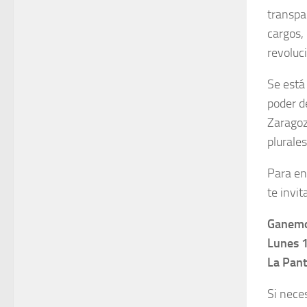
transpa
cargos,
revoluc
Se está
poder d
Zaragoz
plurale
Para en
te invi
Ganemo
Lunes 1
La Pan
Si nece