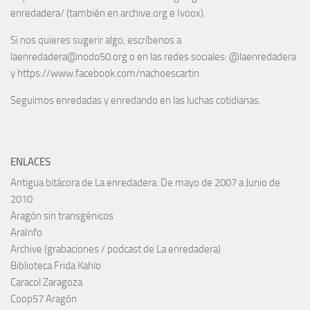
enredadera/ (también en archive.org e Ivoox).
Si nos quieres sugerir algo, escríbenos a
laenredadera@nodo50.org o en las redes sociales: @laenredadera
y https://www.facebook.com/nachoescartin
Seguimos enredadas y enredando en las luchas cotidianas.
ENLACES
Antigua bitácora de La enredadera. De mayo de 2007 a Junio de
2010
Aragón sin transgénicos
AraInfo
Archive (grabaciones / podcast de La enredadera)
Biblioteca Frida Kahlo
Caracol Zaragoza
Coop57 Aragón