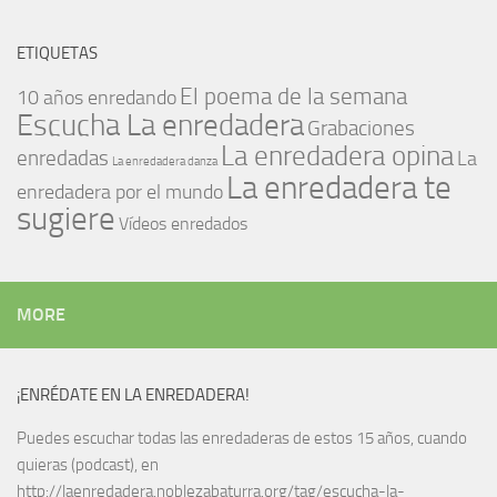
ETIQUETAS
El poema de la semana
10 años enredando
Escucha La enredadera
Grabaciones
La enredadera opina
enredadas
La
La enredadera danza
La enredadera te
enredadera por el mundo
sugiere
Vídeos enredados
MORE
¡ENRÉDATE EN LA ENREDADERA!
Puedes escuchar todas las enredaderas de estos 15 años, cuando
quieras (podcast), en
http://laenredadera.noblezabaturra.org/tag/escucha-la-