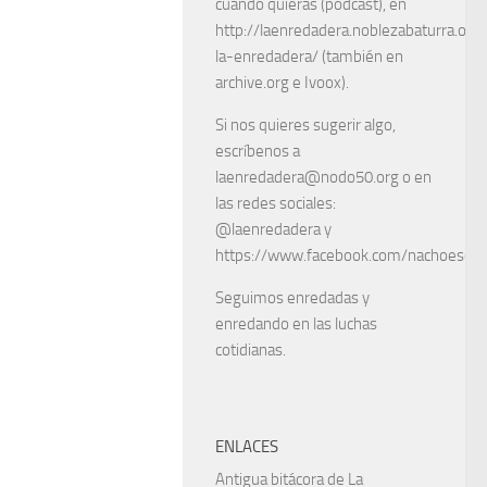
cuando quieras (podcast), en
http://laenredadera.noblezabaturra.org
la-enredadera/ (también en
archive.org e Ivoox).
Si nos quieres sugerir algo,
escríbenos a
laenredadera@nodo50.org o en
las redes sociales:
@laenredadera y
https://www.facebook.com/nachoescart
Seguimos enredadas y
enredando en las luchas
cotidianas.
ENLACES
Antigua bitácora de La