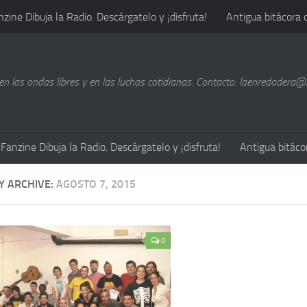
nzine Dibuja la Radio. Descárgatelo y ¡disfruta!
Antigua bitácora 
n las ondas libres y en las luchas cotidianas. Contacto: laenredadera
Fanzine Dibuja la Radio. Descárgatelo y ¡disfruta!
Antigua bitáco
Y ARCHIVE:
AGOSTO 7, 2015
0