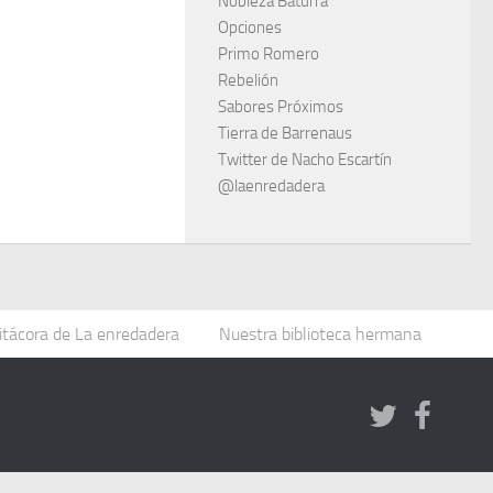
Nobleza Baturra
Opciones
Primo Romero
Rebelión
Sabores Próximos
Tierra de Barrenaus
Twitter de Nacho Escartín
@laenredadera
itácora de La enredadera
Nuestra biblioteca hermana