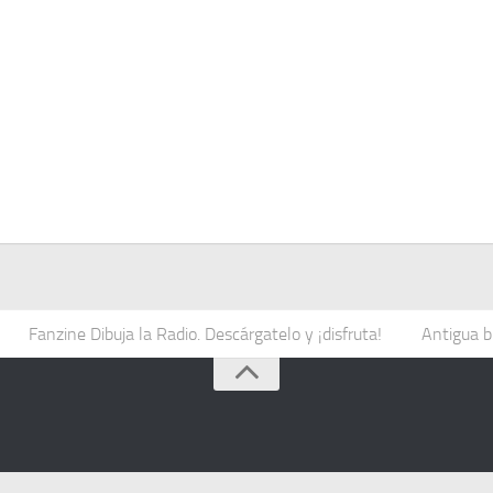
Fanzine Dibuja la Radio. Descárgatelo y ¡disfruta!
Antigua b