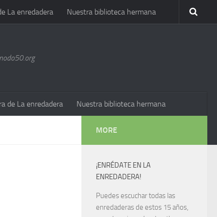
de La enredadera
Nuestra biblioteca hermana
@nodo50.org
ra de La enredadera
Nuestra biblioteca hermana
MORE
¡ENRÉDATE EN LA
ENREDADERA!
Puedes escuchar todas las
enredaderas de estos 15 años,