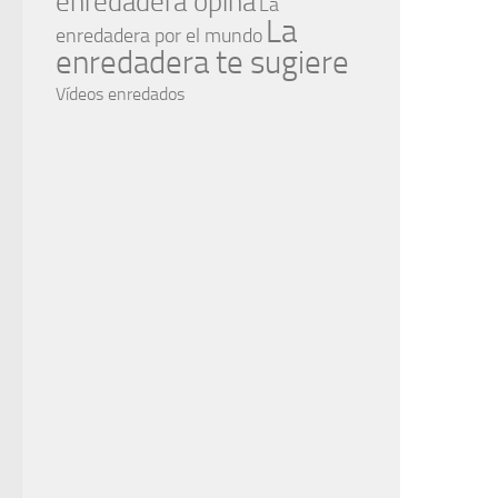
enredadera opina
La
La
enredadera por el mundo
enredadera te sugiere
Vídeos enredados