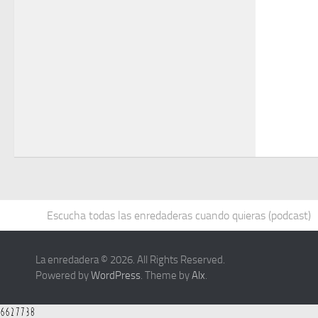
Escucha todas las enredaderas cuando quieras (podcast)
La enredadera © 2026. All Rights Reserved.
Powered by
WordPress
. Theme by
Alx
.