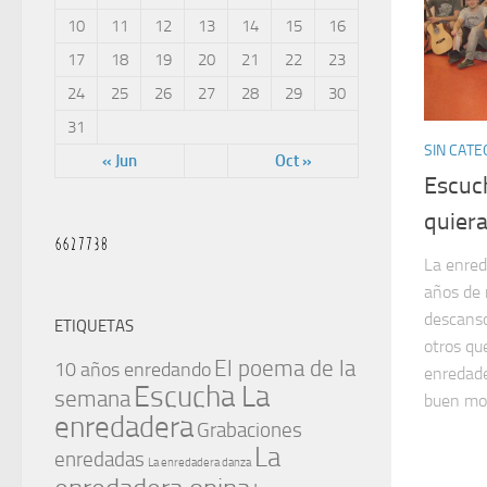
10
11
12
13
14
15
16
17
18
19
20
21
22
23
24
25
26
27
28
29
30
31
SIN CATE
« Jun
Oct »
Escuc
quiera
La enred
años de 
descanso
ETIQUETAS
otros qu
El poema de la
10 años enredando
enredade
Escucha La
semana
buen mo
enredadera
Grabaciones
La
enredadas
La enredadera danza