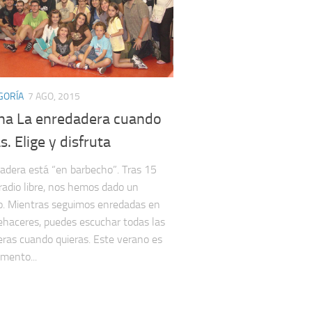
GORÍA
7 AGO, 2015
ha La enredadera cuando
s. Elige y disfruta
adera está “en barbecho”. Tras 15
radio libre, nos hemos dado un
. Mientras seguimos enredadas en
ehaceres, puedes escuchar todas las
ras cuando quieras. Este verano es
mento...