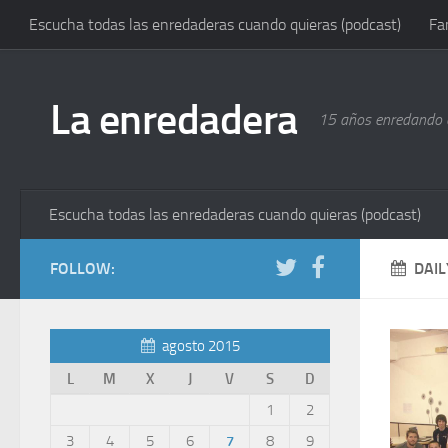
Escucha todas las enredaderas cuando quieras (podcast)
Fa
La enredadera
15 años enredando e
Escucha todas las enredaderas cuando quieras (podcast)
FOLLOW:
DAIL
agosto 2015
L
M
X
J
V
S
D
1
2
3
4
5
6
7
8
9