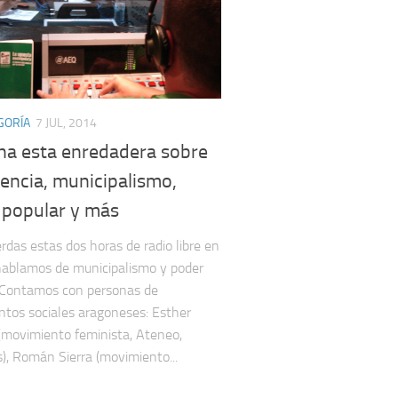
GORÍA
7 JUL, 2014
ha esta enredadera sobre
encia, municipalismo,
 popular y más
erdas estas dos horas de radio libre en
hablamos de municipalismo y poder
 Contamos con personas de
tos sociales aragoneses: Esther
movimiento feminista, Ateneo,
, Román Sierra (movimiento...