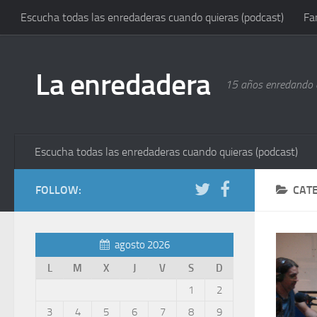
Escucha todas las enredaderas cuando quieras (podcast)
Fa
La enredadera
15 años enredando e
Escucha todas las enredaderas cuando quieras (podcast)
FOLLOW:
CAT
agosto 2026
L
M
X
J
V
S
D
1
2
3
4
5
6
7
8
9