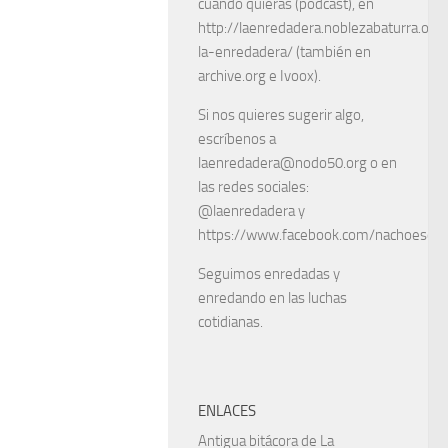
cuando quieras (podcast), en
http://laenredadera.noblezabaturra.org
la-enredadera/ (también en
archive.org e Ivoox).
Si nos quieres sugerir algo,
escríbenos a
laenredadera@nodo50.org o en
las redes sociales:
@laenredadera y
https://www.facebook.com/nachoescart
Seguimos enredadas y
enredando en las luchas
cotidianas.
ENLACES
Antigua bitácora de La