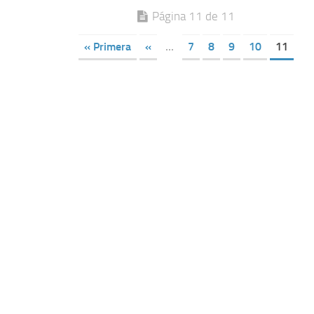
Página 11 de 11
« Primera
«
...
7
8
9
10
11