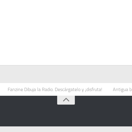
Fanzine Dibuja la Radio. Descárgatelo y ¡disfruta!
Antigua b