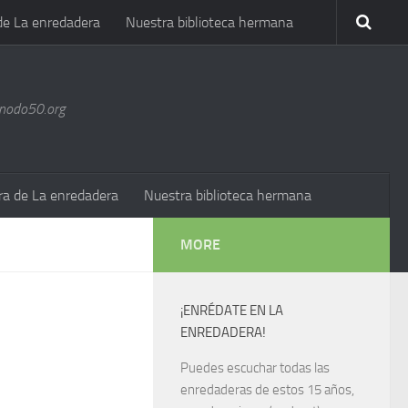
de La enredadera
Nuestra biblioteca hermana
@nodo50.org
ra de La enredadera
Nuestra biblioteca hermana
MORE
¡ENRÉDATE EN LA
ENREDADERA!
Puedes escuchar todas las
enredaderas de estos 15 años,