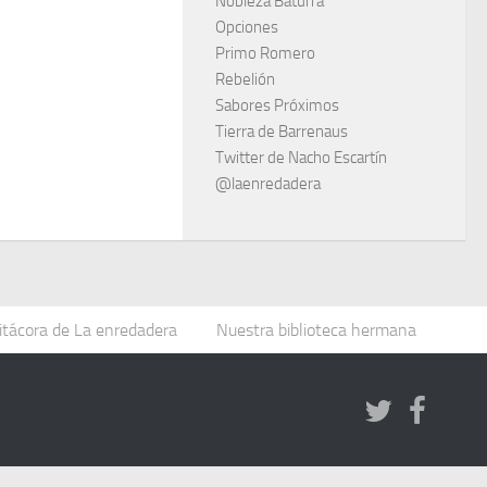
Nobleza Baturra
Opciones
Primo Romero
Rebelión
Sabores Próximos
Tierra de Barrenaus
Twitter de Nacho Escartín
@laenredadera
itácora de La enredadera
Nuestra biblioteca hermana