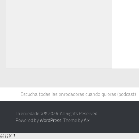
Escucha todas las enredaderas cuando quieras (podcast)
La enredadera © 2026. All Rights Reserved.
Powered by
WordPress
. Theme by
Alx
.