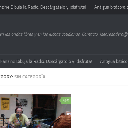
nzine Dibuja la Radio. Descárgatelo y ¡disfruta!
Antigua bitácora 
n las ondas libres y en las luchas cotidianas. Contacto: laenredadera
Fanzine Dibuja la Radio. Descárgatelo y ¡disfruta!
Antigua bitáco
EGORY:
SIN CATEGORÍA
0