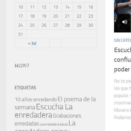
10
11
12
13
14
15
16
17
18
19
20
21
22
23
24
25
26
27
28
29
30
31
SIN CATE
« Jul
Escuc
conflu
poder
No te pi
ETIQUETAS
las que 
popular.
El poema de la
10 años enredando
movimien
Escucha La
semana
Moreno (
enredadera
Grabaciones
Podemos)
La
enredadas
La enredadera danza