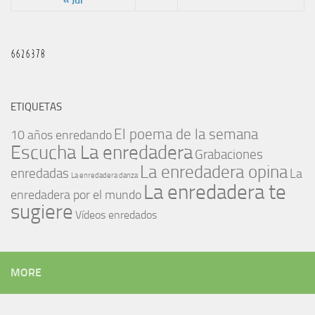
« Jul
ETIQUETAS
El poema de la semana
10 años enredando
Escucha La enredadera
Grabaciones
La enredadera opina
enredadas
La
La enredadera danza
La enredadera te
enredadera por el mundo
sugiere
Vídeos enredados
MORE