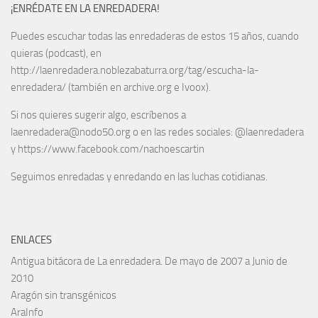
¡ENRÉDATE EN LA ENREDADERA!
Puedes escuchar todas las enredaderas de estos 15 años, cuando
quieras (podcast), en
http://laenredadera.noblezabaturra.org/tag/escucha-la-
enredadera/ (también en archive.org e Ivoox).
Si nos quieres sugerir algo, escríbenos a
laenredadera@nodo50.org o en las redes sociales: @laenredadera
y https://www.facebook.com/nachoescartin
Seguimos enredadas y enredando en las luchas cotidianas.
ENLACES
Antigua bitácora de La enredadera. De mayo de 2007 a Junio de
2010
Aragón sin transgénicos
AraInfo