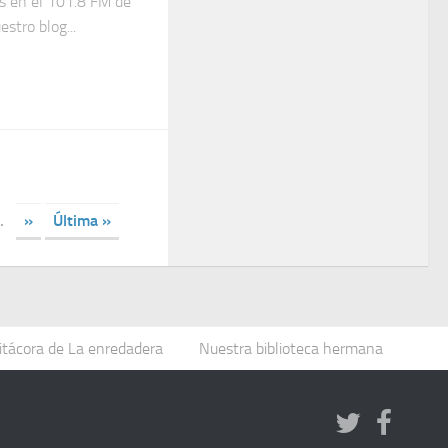
as en el 101.8 FM de
estro blog...
.
»
Última »
itácora de La enredadera
Nuestra biblioteca hermana