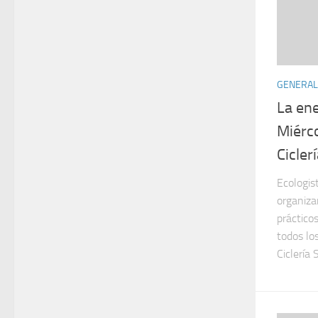
GENERAL
La ene
Miérc
Cicler
Ecologis
organiza
práctico
todos lo
Ciclería 