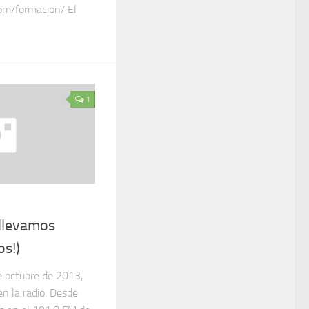
om/formacion/ El
1
 llevamos
os!)
e octubre de 2013,
n la radio. Desde