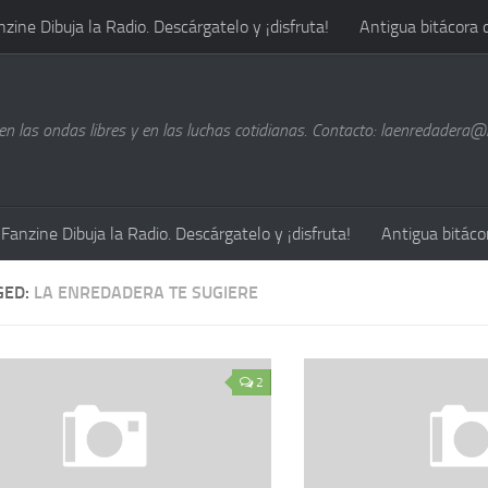
nzine Dibuja la Radio. Descárgatelo y ¡disfruta!
Antigua bitácora 
n las ondas libres y en las luchas cotidianas. Contacto: laenredadera
Fanzine Dibuja la Radio. Descárgatelo y ¡disfruta!
Antigua bitáco
GED:
LA ENREDADERA TE SUGIERE
2