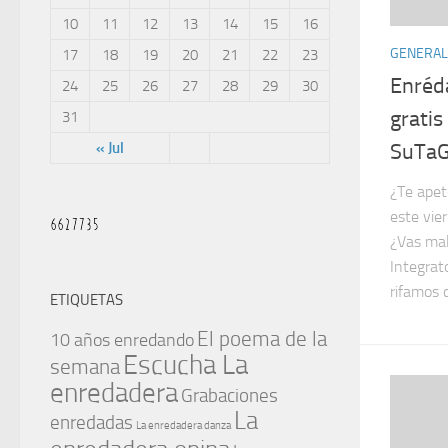
10
11
12
13
14
15
16
GENERAL
17
18
19
20
21
22
23
Enréd
24
25
26
27
28
29
30
gratis
31
SuTaG
« Jul
¿Te apet
este vie
¿Vas mal
Integrat
rifamos d
ETIQUETAS
El poema de la
10 años enredando
Escucha La
semana
enredadera
Grabaciones
La
enredadas
La enredadera danza