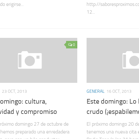
o erigirse...
http://saboresproximos.c
12...
0
23 OCT, 2013
GENERAL
16 OCT, 2013
omingo: cultura,
Este domingo: Lo
ividad y compromiso
crudo (¡espabilem
próximo domingo 27 de octubre de
El próximo domingo 20 d
 hemos preparado una enredadera
tenemos una nueva cita e