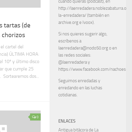
cuando quieras (podcast), en
http://laenredadera.noblezabaturra.org
la-enredadera/ (también en
archive.org e Ivoox).
 tartas (de
 chorizos
Si nos quieres sugerir algo,
escríbenos a
el cartel del
laenredadera@nodo50.org o en
lencia) ÚLTIMA HORA:
las redes sociales:
l 10º y último disco
@laenredadera y
bar que cumple 25
https://www.facebook.com/nachoescart
. Sortearemos dos...
Seguimos enredadas y
enredando en las luchas
cotidianas.
0
ENLACES
Antigua bitácora de La