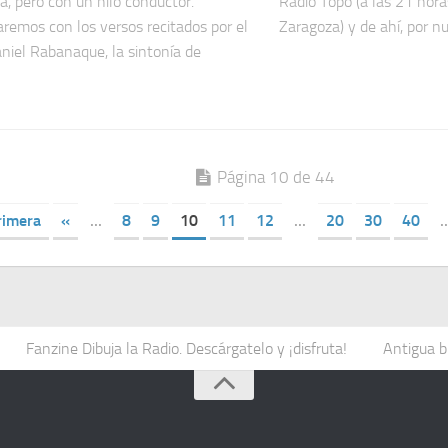
ta, pero con un hilo conductor.
Radio Topo (a las 21 hor
emos con los versos recitados por el
Zaragoza) y de ahí, por nu
niel Rabanaque, la sintonía de
Página 10 de 44
rimera
«
...
8
9
10
11
12
...
20
30
40
..
Fanzine Dibuja la Radio. Descárgatelo y ¡disfruta!
Antigua b