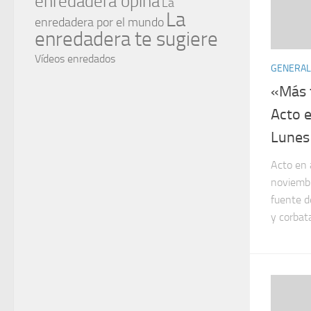
enredadera opina
La
La
enredadera por el mundo
enredadera te sugiere
Vídeos enredados
GENERAL
«Más 
Acto e
Lunes 
Acto en 
noviembr
fuente d
y corbata