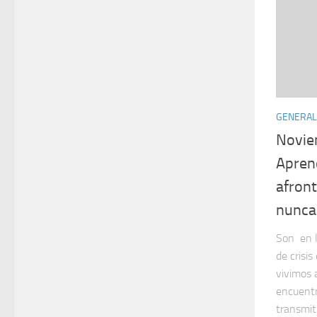
GENERAL
Novie
Apren
afront
nunca
Son en 
de crisis
vivimos 
encuentr
transmiti