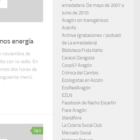
enredadera. De mayo de 2007 a
Junio de 2010
Aragón sin transgénicos
AraInfo
Archive (grabaciones / podcast
mos energía
de La enredadera)
Biblioteca Frida Kahlo
e noviembre de
Caracol Zaragoza
ta con la radio. En
Coop57 Aragón
emos dos horas de
Crónica del Cambio
 siguiente menú:
Ecologistas en Acción
EcoRedAragón
EZLN
Facebook de Nacho Escartín
Fiare Aragón
Jitanjáfora
La Ciclería Social Club
0
Mercado Social