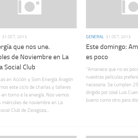
31 OCT, 2013
GENERAL
31 OCT, 2013
rgía que nos une.
Este domingo: Am
oles de Noviembre en La
es poco
ía Social Club
“Amanece que no es poco
nuestras películas prefer
tas en Acción y Som Energía Aragón
necesaria. Se cumplen 25
mos este ciclo de charlas y talleres
dirigido por José Luis Cu
s en torno a la energía. Nos vemos
bueno como otro para disfr
s miércoles de noviembre en La
Social Club de Zaragoza,...