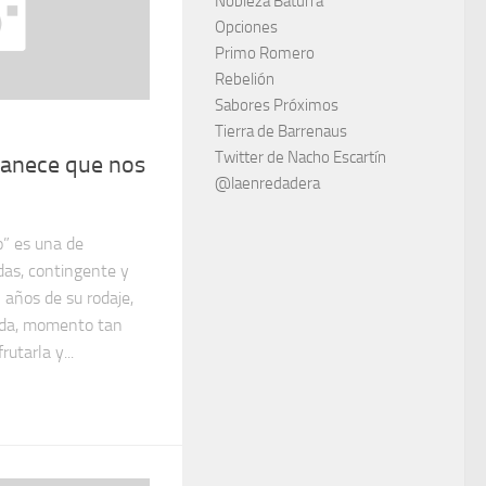
Nobleza Baturra
Opciones
Primo Romero
Rebelión
Sabores Próximos
Tierra de Barrenaus
Twitter de Nacho Escartín
anece que nos
@laenredadera
” es una de
idas, contingente y
 años de su rodaje,
erda, momento tan
utarla y...