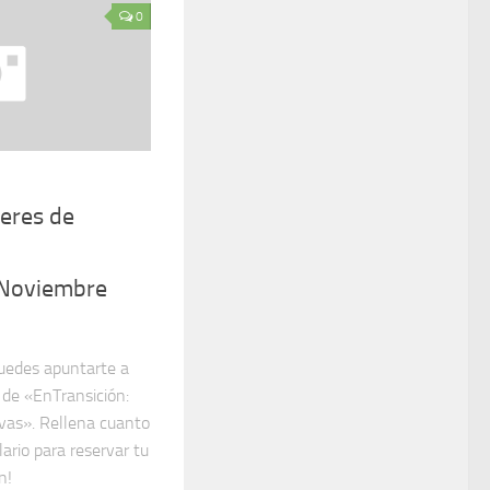
0
leres de
 Noviembre
puedes apuntarte a
 de «EnTransición:
ivas». Rellena cuanto
ario para reservar tu
n!