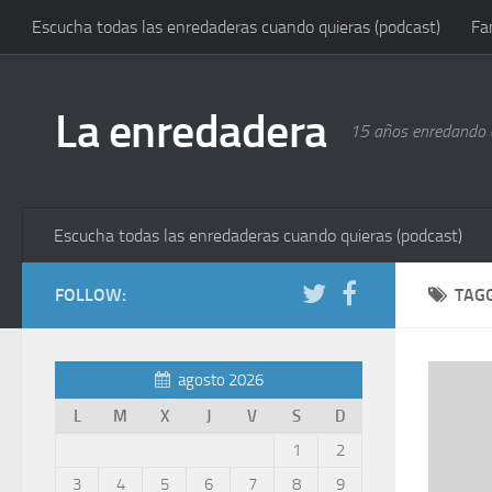
Escucha todas las enredaderas cuando quieras (podcast)
Fa
La enredadera
15 años enredando e
Escucha todas las enredaderas cuando quieras (podcast)
FOLLOW:
TAG
agosto 2026
L
M
X
J
V
S
D
1
2
3
4
5
6
7
8
9