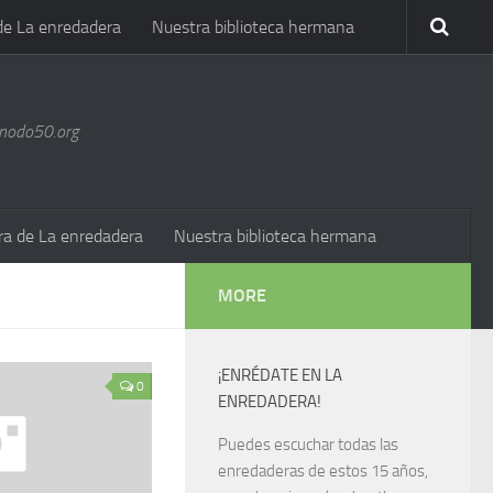
de La enredadera
Nuestra biblioteca hermana
@nodo50.org
ra de La enredadera
Nuestra biblioteca hermana
MORE
¡ENRÉDATE EN LA
0
ENREDADERA!
Puedes escuchar todas las
enredaderas de estos 15 años,