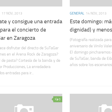
17 NOV, 2013
GENERAL
14 NOV, 2013
ate y consigue una entrada
Este domingo: más
 para el concierto de
dignidad) y menos
ar en Zaragoza
(Fotografía realizada para 
aniversario de Vinilo Va
ece disfrutar del directo de SuTaGar
El domingo pincharemos e
rnes en el Arena Rock de Zaragoza?
de SuTaGar, banda de Ei
 de pasta? Cortesía de la banda y de
años sobre los escenarios
or Producciones, La enredadera
os entradas para ir...
0