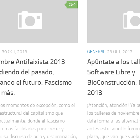
0
30 OCT, 2013
GENERAL
29 OCT, 2013
mbre Antifaixista 2013
Apúntate a los tal
diendo del pasado,
Software Libre y
ando el futuro. Fascismo
BioConstrucción.
 más.
2013
los momentos de excepción, como el
¡Atención, atención! Ya 
 estructural del capitalismo que
los talleres de noviembre
actualmente, donde el fascismo
dale forma a las alternat
a más facilidades para crecer y
antes este sencillo formul
r su discurso de odio y discriminación,
plaza, ¡que van que vuela