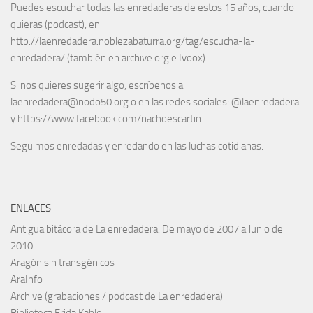
Puedes escuchar todas las enredaderas de estos 15 años, cuando
quieras (podcast), en
http://laenredadera.noblezabaturra.org/tag/escucha-la-
enredadera/ (también en archive.org e Ivoox).
Si nos quieres sugerir algo, escríbenos a
laenredadera@nodo50.org o en las redes sociales: @laenredadera
y https://www.facebook.com/nachoescartin
Seguimos enredadas y enredando en las luchas cotidianas.
ENLACES
Antigua bitácora de La enredadera. De mayo de 2007 a Junio de
2010
Aragón sin transgénicos
AraInfo
Archive (grabaciones / podcast de La enredadera)