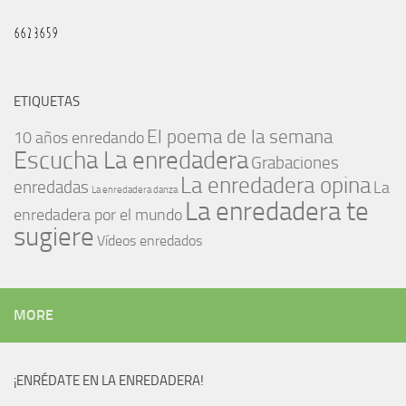
ETIQUETAS
El poema de la semana
10 años enredando
Escucha La enredadera
Grabaciones
La enredadera opina
enredadas
La
La enredadera danza
La enredadera te
enredadera por el mundo
sugiere
Vídeos enredados
MORE
¡ENRÉDATE EN LA ENREDADERA!