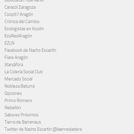
Biblioteca Frida Kahlo
Caracol Zaragoza
Coop57 Aragón
Crónica del Cambio
Ecologistas en Acción
EcoRedAragón
EZLN
Facebook de Nacho Escartín
Fiare Aragón
Jitanjáfora
La Ciclería Social Club
Mercado Social
Nobleza Baturra
Opciones
Primo Romero
Rebelión
Sabores Próximos
Tierra de Barrenaus
Twitter de Nacho Escartín @laenredadera