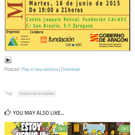
Podcast:
Play in new window
|
Download
Tags:
Grabaciones enredadas
YOU MAY ALSO LIKE...
0
0