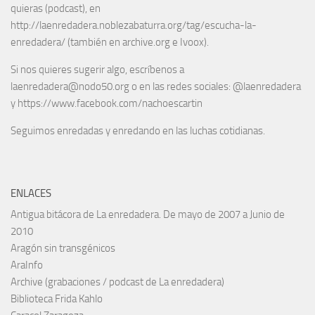
quieras (podcast), en
http://laenredadera.noblezabaturra.org/tag/escucha-la-
enredadera/ (también en archive.org e Ivoox).
Si nos quieres sugerir algo, escríbenos a
laenredadera@nodo50.org o en las redes sociales: @laenredadera
y https://www.facebook.com/nachoescartin
Seguimos enredadas y enredando en las luchas cotidianas.
ENLACES
Antigua bitácora de La enredadera. De mayo de 2007 a Junio de
2010
Aragón sin transgénicos
AraInfo
Archive (grabaciones / podcast de La enredadera)
Biblioteca Frida Kahlo