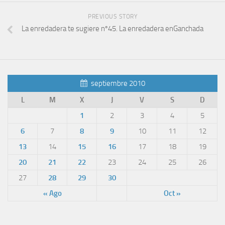
PREVIOUS STORY
La enredadera te sugiere nº45. La enredadera enGanchada
septiembre 2010
L
M
X
J
V
S
D
1
2
3
4
5
6
7
8
9
10
11
12
13
14
15
16
17
18
19
20
21
22
23
24
25
26
27
28
29
30
« Ago
Oct »