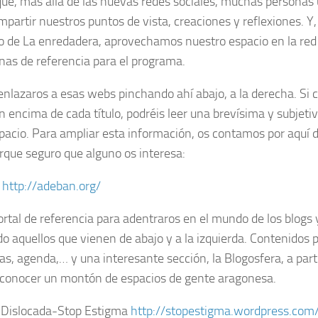
que, más allá de las nuevas redes sociales, muchas personas
mpartir nuestros puntos de vista, creaciones y reflexiones. Y,
o de La enredadera, aprovechamos nuestro espacio en la red
inas de referencia para el programa.
enlazaros a esas webs pinchando ahí abajo, a la derecha. Si c
ón encima de cada título, podréis leer una brevísima y subjeti
pacio. Para ampliar esta información, os contamos por aquí 
orque seguro que alguno os interesa:
n
http://adeban.org/
ortal de referencia para adentraros en el mundo de los blogs
o aquellos que vienen de abajo y a la izquierda. Contenidos p
as, agenda,… y una interesante sección, la Blogosfera, a parti
conocer un montón de espacios de gente aragonesa.
 Dislocada-Stop Estigma
http://stopestigma.wordpress.com