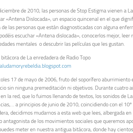
iciembre de 2010, las personas de Stop Estigma vienen a L
ar «Antena Dislocada», un espacio quincenal en el que digni
 de las personas que están diagnosticadas con alguna enfe
 podéis escuchar «Antena dislocada», conocerlos mejor, leer 
dades mentales o descubrir las películas que les gustan.
 bitácora de La enredadera de Radio Topo
saludamoryrebeldia.blogspot.com
coles 17 de mayo de 2006, fruto del soporífero aburrimiento e
cio sin ninguna premeditación ni objetivos. Durante cuatro a
 en la red, que lo fuimos llenando de textos, los sonidos de L
cias,… a principios de junio de 2010, coincidiendo con el 10º
era, decidimos mudarnos a esta web que lees, albergada en 
o antagonista de los movimientos sociales que queremos apo
puedes meter en nuestra antigua bitácora, donde hay ciento