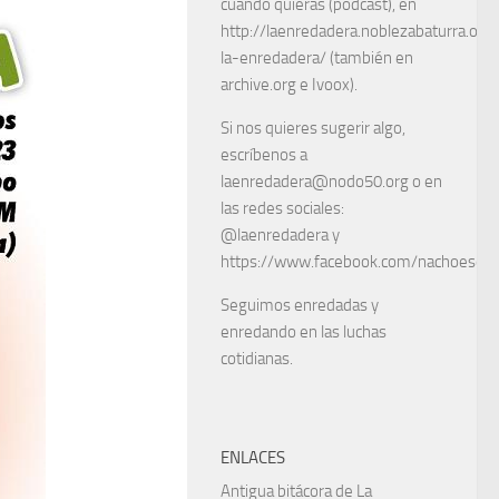
cuando quieras (podcast), en
http://laenredadera.noblezabaturra.org
la-enredadera/ (también en
archive.org e Ivoox).
Si nos quieres sugerir algo,
escríbenos a
laenredadera@nodo50.org o en
las redes sociales:
@laenredadera y
https://www.facebook.com/nachoescart
Seguimos enredadas y
enredando en las luchas
cotidianas.
ENLACES
Antigua bitácora de La