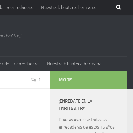
de La enredadera
Nuestra biblioteca hermana
@nodo50.org
ra de La enredadera
Nuestra biblioteca hermana
1
MORE
¡ENRÉDATE EN LA
ENREDADERA!
Puedes escuchar todas las
enredaderas de estos 15 años,