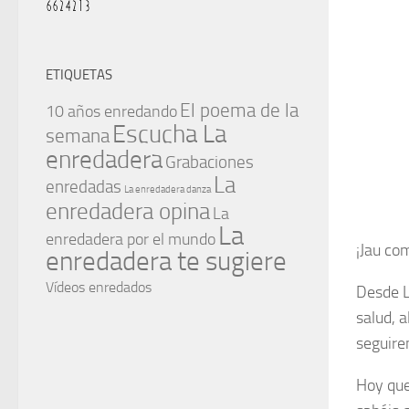
ETIQUETAS
El poema de la
10 años enredando
Escucha La
semana
enredadera
Grabaciones
La
enredadas
La enredadera danza
enredadera opina
La
La
enredadera por el mundo
¡Jau co
enredadera te sugiere
Vídeos enredados
Desde L
salud, a
seguire
Hoy que