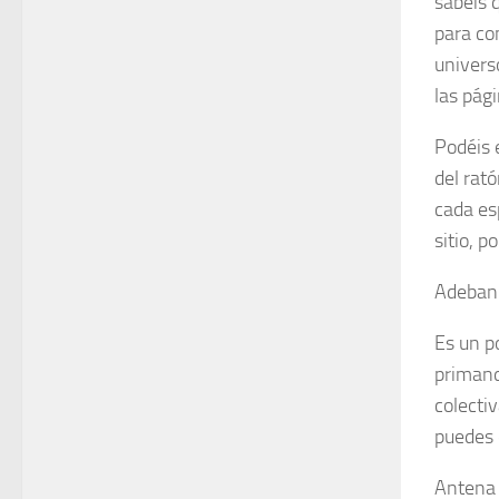
sabéis 
para co
univers
las pág
Podéis 
del rat
cada es
sitio, p
Adeba
Es un p
primand
colectiv
puedes 
Antena