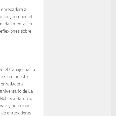
a enredadera a
fican y rompen el
rmedad mental. En
reflexiones sobre
n el trabajo, nació
ños fue nuestro
a enredadera,
 aniversario de La
Nobleza Baturra,
yar y potenciar.
s de enredaderas