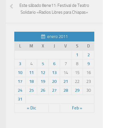
Este sábado 8ene11: Festival de Teatro
Solidario «Radios Libres para Chiapas»
enero 2011
L
M
X
J
V
S
D
1
2
3
4
5
6
7
8
9
10
11
12
13
14
15
16
17
18
19
20
21
22
23
24
25
26
27
28
29
30
31
« Dic
Feb »