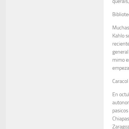
queráis
Bibliot
Muchas 
Kahlo s
recient
general
mimo en
empezam
Caracol
En octu
autonom
pasicos
Chiapas
Zaragoz