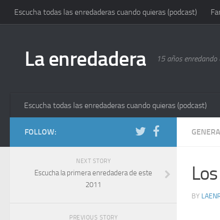
Escucha todas las enredaderas cuando quieras (podcast)
Fa
La enredadera
15 años enredando e
Escucha todas las enredaderas cuando quieras (podcast)
FOLLOW:
GENERA
NEXT STORY
Los
Escucha la primera enredadera de este
2011
BY
LAEN
PREVIOUS STORY