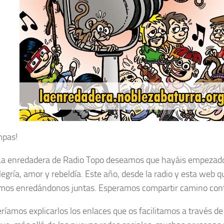
mpas!
a enredadera de Radio Topo deseamos que hayáis empezado
legría, amor y rebeldía. Este año, desde la radio y esta web q
mos enredándonos juntas. Esperamos compartir camino cont
ríamos explicarlos los enlaces que os facilitamos a través d