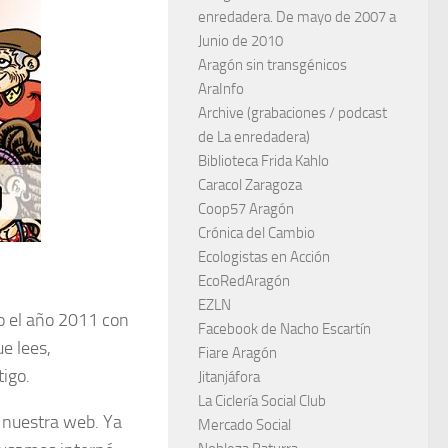
enredadera. De mayo de 2007 a
Junio de 2010
Aragón sin transgénicos
AraInfo
Archive (grabaciones / podcast
de La enredadera)
Biblioteca Frida Kahlo
Caracol Zaragoza
Coop57 Aragón
Crónica del Cambio
Ecologistas en Acción
EcoRedAragón
EZLN
 el año 2011 con
Facebook de Nacho Escartín
ue lees,
Fiare Aragón
igo.
Jitanjáfora
La Ciclería Social Club
e nuestra web. Ya
Mercado Social