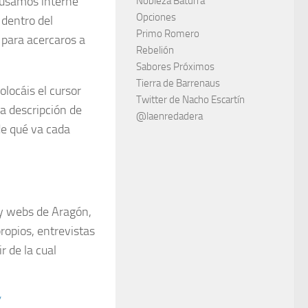
 usamos interné
Nobleza Baturra
Opciones
 dentro del
Primo Romero
 para acercaros a
Rebelión
Sabores Próximos
Tierra de Barrenaus
olocáis el cursor
Twitter de Nacho Escartín
va descripción de
@laenredadera
de qué va cada
 y webs de Aragón,
ropios, entrevistas
r de la cual
/