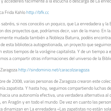
, y accederéis fácilmente a la escucha o descarga de La enre
eca Frida Kahlo
http://bfk.cc
sabréis, si nos conocéis un poquico, que La enredadera y la B
on dos proyectos que, podríamos decir, van de la mano. En la
emente mudada también a Nobleza Baturra, podéis encontrar
 de esta biblioteca autogestionada, un proyecto que seguimo
 estos tiempos de la vorágine capitalista. Y de un tiempo a 
os a compartir otras informaciones del universo de la Biblio
 Zaragoza
http://sindominio.net/caracolzaragoza
bre de 2008, varias personas de Zaragoza crearon este colect
ía zapatista. Y hasta hoy, seguimos compartiendo luchas de 
 hacia una autonomía efectiva, una verdadera alternativa al 
, en Aragón y en todo el mundo. De vez en cuanto las person
a dinamizan en La enredadera «Las zapatistas no están sola