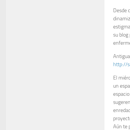
Desde d
dinamiz
estigma
su blog
enferme
Antigua
http://
El miér
un espa
espacio
sugeren
enredad
proyect
Aún te 