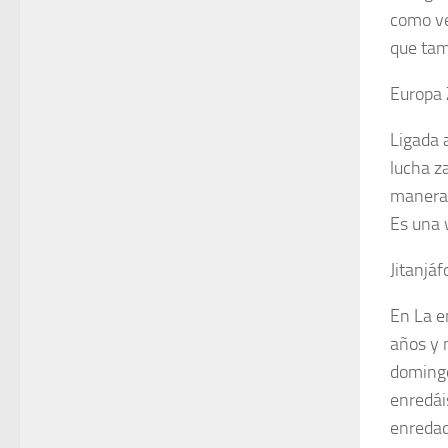
como ve
que tam
Europa 
Ligada 
lucha z
maneras
Es una 
Jitanjá
En La e
años y 
domingo
enredái
enredad