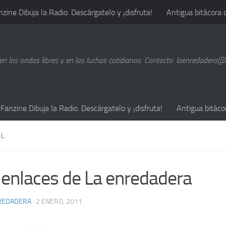
nzine Dibuja la Radio. Descárgatelo y ¡disfruta!
Antigua bitácora 
n las ondas libres y en las luchas cotidianas. Contacto: laenredadera
Fanzine Dibuja la Radio. Descárgatelo y ¡disfruta!
Antigua bitáco
L
 enlaces de La enredadera
REDADERA
· 2 ENERO, 2011