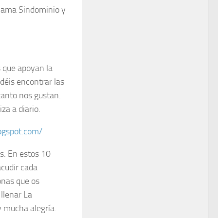
llama Sindominio y
s que apoyan la
déis encontrar las
tanto nos gustan.
a a diario.
logspot.com/
s. En estos 10
cudir cada
onas que os
llenar La
y mucha alegría.