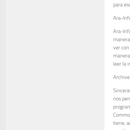
para es
Ara-In
Ara-Inf
manera 
ver con
manera 
leer la
Archiv
Sincera
nos per
program
Commons
tiene, a