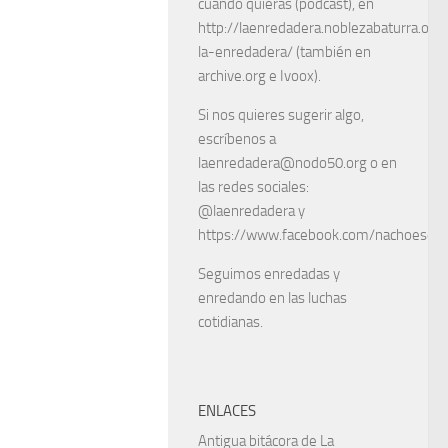
cuando quieras (podcast), en
http://laenredadera.noblezabaturra.org
la-enredadera/ (también en
archive.org e Ivoox).
Si nos quieres sugerir algo,
escríbenos a
laenredadera@nodo50.org o en
las redes sociales:
@laenredadera y
https://www.facebook.com/nachoescart
Seguimos enredadas y
enredando en las luchas
cotidianas.
ENLACES
Antigua bitácora de La