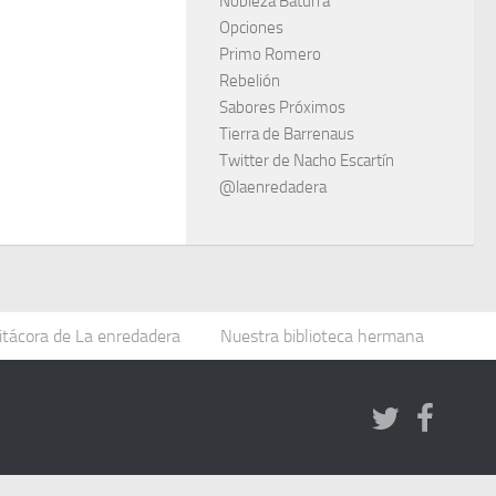
Nobleza Baturra
Opciones
Primo Romero
Rebelión
Sabores Próximos
Tierra de Barrenaus
Twitter de Nacho Escartín
@laenredadera
itácora de La enredadera
Nuestra biblioteca hermana