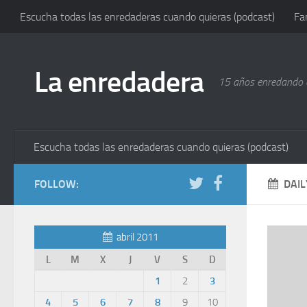
Escucha todas las enredaderas cuando quieras (podcast)
Fa
La enredadera
15 años enredando e
Escucha todas las enredaderas cuando quieras (podcast)
FOLLOW:
DAIL
abril 2011
L
M
X
J
V
S
D
1
2
3
4
5
6
7
8
9
10