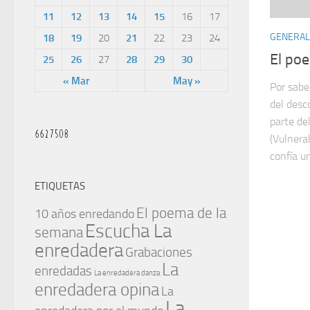
11
12
13
14
15
16
17
GENERAL
18
19
20
21
22
23
24
El po
25
26
27
28
29
30
« Mar
May »
Por sabe
del desc
parte de
(Vulnerab
confía un
ETIQUETAS
El poema de la
10 años enredando
Escucha La
semana
enredadera
Grabaciones
La
enredadas
La enredadera danza
enredadera opina
La
La