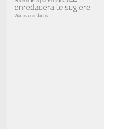
enredadera por el mundo
enredadera te sugiere
Vídeos enredados