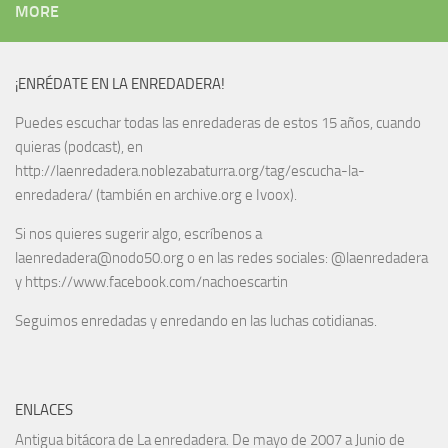
MORE
¡ENRÉDATE EN LA ENREDADERA!
Puedes escuchar todas las enredaderas de estos 15 años, cuando
quieras (podcast), en
http://laenredadera.noblezabaturra.org/tag/escucha-la-
enredadera/ (también en archive.org e Ivoox).
Si nos quieres sugerir algo, escríbenos a
laenredadera@nodo50.org o en las redes sociales: @laenredadera
y https://www.facebook.com/nachoescartin
Seguimos enredadas y enredando en las luchas cotidianas.
ENLACES
Antigua bitácora de La enredadera. De mayo de 2007 a Junio de