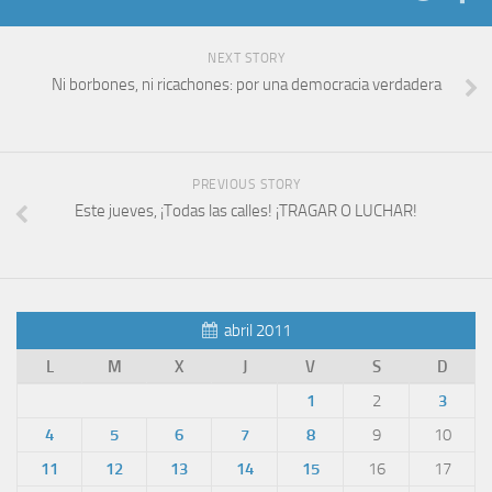
NEXT STORY
Ni borbones, ni ricachones: por una democracia verdadera
PREVIOUS STORY
Este jueves, ¡Todas las calles! ¡TRAGAR O LUCHAR!
abril 2011
L
M
X
J
V
S
D
1
2
3
4
5
6
7
8
9
10
11
12
13
14
15
16
17