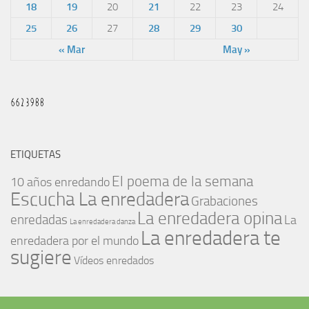
18
19
20
21
22
23
24
25
26
27
28
29
30
« Mar
May »
ETIQUETAS
El poema de la semana
10 años enredando
Escucha La enredadera
Grabaciones
La enredadera opina
enredadas
La
La enredadera danza
La enredadera te
enredadera por el mundo
sugiere
Vídeos enredados