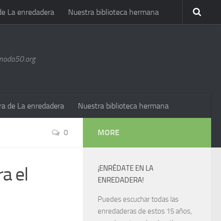
de La enredadera
Nuestra biblioteca hermana
@nodo50.org
ra de La enredadera
Nuestra biblioteca hermana
0
MORE
ra el
¡ENRÉDATE EN LA
ENREDADERA!
Puedes escuchar todas las
enredaderas de estos 15 años,