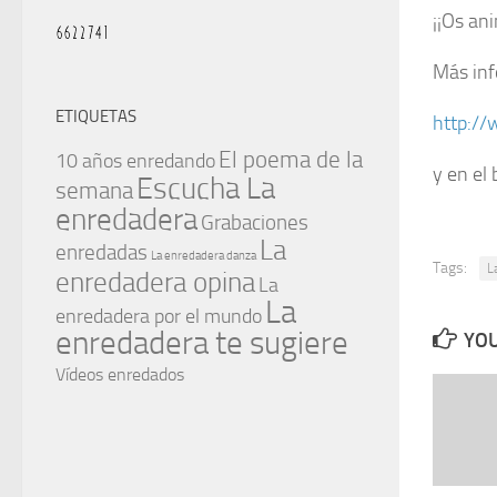
¡¡Os an
Más inf
ETIQUETAS
http://
El poema de la
10 años enredando
y en el
Escucha La
semana
enredadera
Grabaciones
La
enredadas
La enredadera danza
Tags:
L
enredadera opina
La
La
enredadera por el mundo
enredadera te sugiere
YOU
Vídeos enredados