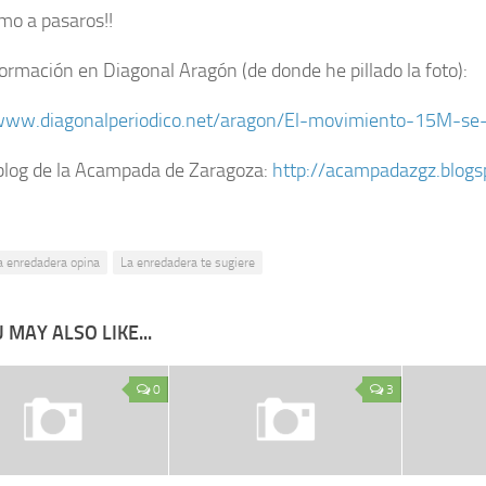
imo a pasaros!!
ormación en Diagonal Aragón (de donde he pillado la foto):
www.diagonalperiodico.net/aragon/El-movimiento-15M-se-
 blog de la Acampada de Zaragoza:
http://acampadazgz.blogs
a enredadera opina
La enredadera te sugiere
 MAY ALSO LIKE...
0
3