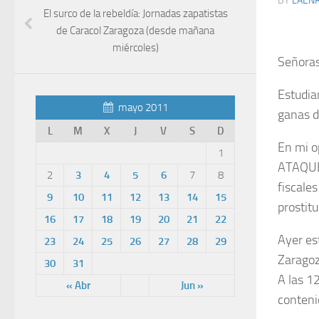
BY
LAEN
El surco de la rebeldía: Jornadas zapatistas
de Caracol Zaragoza (desde mañana
miércoles)
Señoras
Estudia
mayo 2011
ganas d
L
M
X
J
V
S
D
En mi 
1
ATAQUE
2
3
4
5
6
7
8
fiscale
9
10
11
12
13
14
15
prostit
16
17
18
19
20
21
22
Ayer es
23
24
25
26
27
28
29
Zaragoz
30
31
A las 1
« Abr
Jun »
conteni