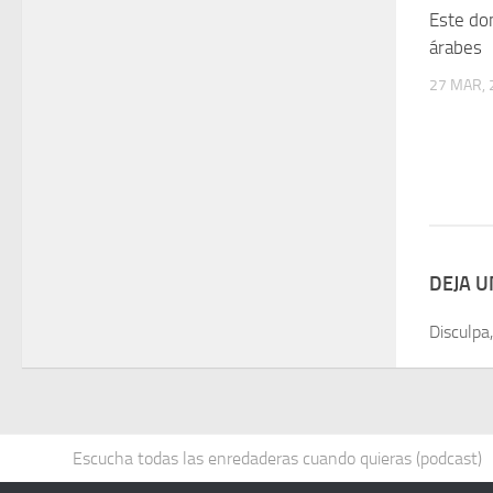
Este do
árabes
27 MAR, 
DEJA 
Disculpa
Escucha todas las enredaderas cuando quieras (podcast)