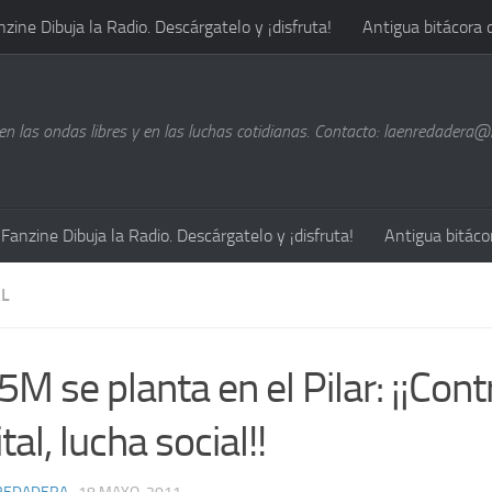
nzine Dibuja la Radio. Descárgatelo y ¡disfruta!
Antigua bitácora 
n las ondas libres y en las luchas cotidianas. Contacto: laenredadera
Fanzine Dibuja la Radio. Descárgatelo y ¡disfruta!
Antigua bitáco
L
5M se planta en el Pilar: ¡¡Cont
tal, lucha social!!