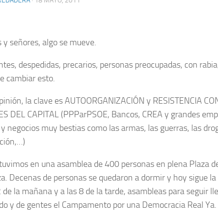
REDADERA
· 18 MAYO, 2011
 y señores, algo se mueve.
ntes, despedidas, precarios, personas preocupadas, con rabia,
e cambiar esto.
opinión, la clave es AUTOORGANIZACIÓN y RESISTENCIA C
S DEL CAPITAL (PPParPSOE, Bancos, CREA y grandes empr
s y negocios muy bestias como las armas, las guerras, las drog
ución,…)
tuvimos en una asamblea de 400 personas en plena Plaza del
a. Decenas de personas se quedaron a dormir y hoy sigue la
2 de la mañana y a las 8 de la tarde, asambleas para seguir ll
do y de gentes el Campamento por una Democracia Real Ya.