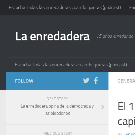
Escucha todas las enredaderas cuando quieras (podcast)
Fa
La enredadera
15 años enredando e
Escucha todas las enredaderas cuando quieras (podcast)
FOLLOW:
GENERA
NEXT STORY
El 1
La enredadera opina de la democracia y
las elecciones
capi
PREVIOUS STORY