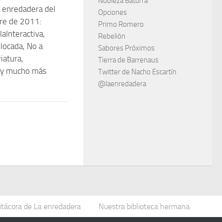
Nobleza Baturra
 enredadera del
Opciones
re de 2011:
Primo Romero
aInteractiva,
Rebelión
locada, No a
Sabores Próximos
iatura,
Tierra de Barrenaus
a y mucho más
Twitter de Nacho Escartín
@laenredadera
itácora de La enredadera
Nuestra biblioteca hermana