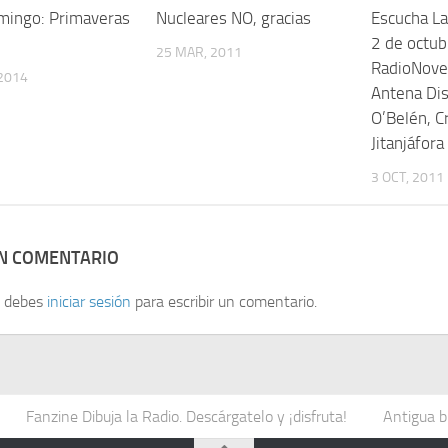
mingo: Primaveras
Nucleares NO, gracias
Escucha La
2 de octub
25 MAR, 2011
RadioNovel
2014
Antena Dis
O’Belén, Cr
Jitanjáfor
3 OCT, 2011
UN COMENTARIO
, debes
iniciar sesión
para escribir un comentario.
Fanzine Dibuja la Radio. Descárgatelo y ¡disfruta!
Antigua b