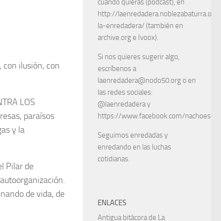
cuando quieras (podcast), en
http://laenredadera.noblezabaturra.org
la-enredadera/ (también en
archive.org e Ivoox).
Si nos quieres sugerir algo,
 con ilusión, con
escríbenos a
laenredadera@nodo50.org o en
las redes sociales:
ONTRA LOS
@laenredadera y
esas, paraísos
https://www.facebook.com/nachoescart
as y la
Seguimos enredadas y
enredando en las luchas
cotidianas.
 Pilar de
 autoorganización.
enando de vida, de
ENLACES
Antigua bitácora de La