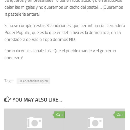
banqueros y empresariales) lo tienen todo atado y bien atado.Nos
dejan las migajas y no queremos un cacho del pastel,… ¡Queremos
la pastelería entera!
Si no se cumplen estas 3 condiciones, que permitirían un verdadero
Poder Popular, que es lo que en definitiva es la democracia, en La
enredadera de Radio Topo decimos NO.
Como dicen los zapatistas, ¡Que el pueblo mande y el gobierno
obedezca!
Tags:
La enredadera opina
YOU MAY ALSO LIKE...
0
2