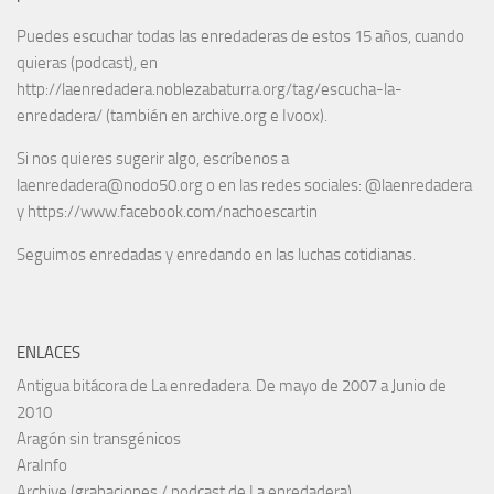
Puedes escuchar todas las enredaderas de estos 15 años, cuando
quieras (podcast), en
http://laenredadera.noblezabaturra.org/tag/escucha-la-
enredadera/ (también en archive.org e Ivoox).
Si nos quieres sugerir algo, escríbenos a
laenredadera@nodo50.org o en las redes sociales: @laenredadera
y https://www.facebook.com/nachoescartin
Seguimos enredadas y enredando en las luchas cotidianas.
ENLACES
Antigua bitácora de La enredadera. De mayo de 2007 a Junio de
2010
Aragón sin transgénicos
AraInfo
Archive (grabaciones / podcast de La enredadera)