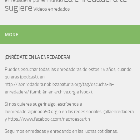
enredadera por el mundo
sugiere
Vídeos enredados
MORE
¡ENRÉDATE EN LA ENREDADERA!
Puedes escuchar todas las enredaderas de estos 15 años, cuando
quieras (podcast), en
http://laenredadera.noblezabaturra.org/tag/escucha-la-
enredadera/ (también en archive.org e Ivoox).
Si nos quieres sugerir algo, escríbenos a
laenredadera@nodo50.org o en las redes sociales: @laenredadera
y https://www.facebook.com/nachoescartin
Seguimos enredadas y enredando en las luchas cotidianas.