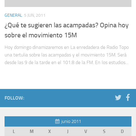
GENERAL
5 JUN, 2011
¿Qué te sugieren las acampadas? Opina hoy
sobre el movimiento 15M
Hoy domingo dinamizaremos en La enredadera de Radio Topo
una tertulia sobre las acampadas y el movimiento 15M. Será
desde las 9 de la tarde en el 101.8 de la FM. En los estudios...
FOLLOW:
junio 2011
L
M
X
J
V
S
D