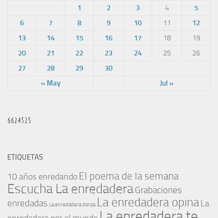
1
2
3
4
5
6
7
8
9
10
11
12
13
14
15
16
17
18
19
20
21
22
23
24
25
26
27
28
29
30
« May
Jul »
ETIQUETAS
El poema de la semana
10 años enredando
Escucha La enredadera
Grabaciones
La enredadera opina
enredadas
La
La enredadera danza
La enredadera te