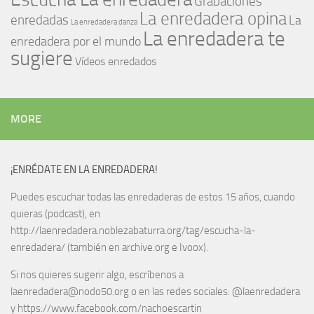
Grabaciones
La enredadera opina
enredadas
La
La enredadera danza
La enredadera te
enredadera por el mundo
sugiere
Vídeos enredados
MORE
¡ENRÉDATE EN LA ENREDADERA!
Puedes escuchar todas las enredaderas de estos 15 años, cuando
quieras (podcast), en
http://laenredadera.noblezabaturra.org/tag/escucha-la-
enredadera/ (también en archive.org e Ivoox).
Si nos quieres sugerir algo, escríbenos a
laenredadera@nodo50.org o en las redes sociales: @laenredadera
y https://www.facebook.com/nachoescartin