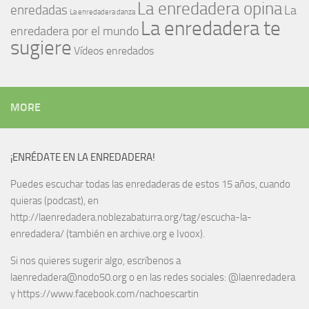
La enredadera opina
enredadas
La
La enredadera danza
La enredadera te
enredadera por el mundo
sugiere
Vídeos enredados
MORE
¡ENRÉDATE EN LA ENREDADERA!
Puedes escuchar todas las enredaderas de estos 15 años, cuando
quieras (podcast), en
http://laenredadera.noblezabaturra.org/tag/escucha-la-
enredadera/ (también en archive.org e Ivoox).
Si nos quieres sugerir algo, escríbenos a
laenredadera@nodo50.org o en las redes sociales: @laenredadera
y https://www.facebook.com/nachoescartin