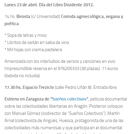
Lunes 23 de abril. Día del Libro Disidente 2012.
14 hs.
Birosta
(c/ Universidad)
Comida agroecológica, vegana y
poética
.
* Sopa de letras y miso
* Libritos de seitán en salsa de vino
* Mil hojas con crema pastelera
Amenizada con los interludios de versos y canciones en vivo.
Imprescindible reserva en el 976205333 (30 plazas). 11 euros
(bebida no incluida).
17.30 hs. Espacio Treziclo
(calle Pedro Liñán 8). Entrada libre.
Estreno en Zaragoza de “
Sueños colectivos
“
, película documental
sobre las colectividades libertarias en Aragón. Posterior coloquio
con Manuel Gómez (codirector de “Sueños Colectivos”), Martín
Arnal (colectivista de Angüés, Huesca, protagonista de una de las
colectividades más numerosas y que participa en el documental