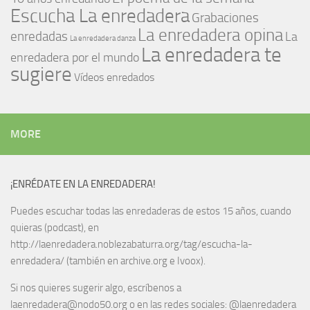
Escucha La enredadera
Grabaciones
La enredadera opina
enredadas
La
La enredadera danza
La enredadera te
enredadera por el mundo
sugiere
Vídeos enredados
MORE
¡ENRÉDATE EN LA ENREDADERA!
Puedes escuchar todas las enredaderas de estos 15 años, cuando
quieras (podcast), en
http://laenredadera.noblezabaturra.org/tag/escucha-la-
enredadera/ (también en archive.org e Ivoox).
Si nos quieres sugerir algo, escríbenos a
laenredadera@nodo50.org o en las redes sociales: @laenredadera