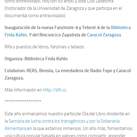
como entrevistado, hoy con 93 años) y José Luis Ledesma
(historiador de la Universidad de Zaragoza y que participa en el
documental como entrevistado).
Inauguración de la nueva Fanzinote-k y Tebeot-k de la
Biblioteca
Frida Kahlo
. Y del Rinconcico Zapatista de
Caracol Zaragoza
.
Rifa y puestos de libros, fanzines y tebeos.
Organiza: Biblioteca Frida Kahlo
Colaboran: REAS, Birosta, La enredadera de Radio Topo y Caracol
Zaragoza.
Más información en
http://bfk.cc
********************
Este año enmarcamos nuestro particular Día del Libro disidente en
la
Semana de lucha contra los transgénicos y por la Soberanía
Alimentaria
en la que estamos inmersos. Un año más, fomentamos
una cultura popular basada en valores como compartir, aprender