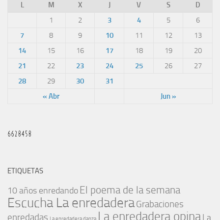
L
M
X
J
V
S
D
1
2
3
4
5
6
7
8
9
10
11
12
13
14
15
16
17
18
19
20
21
22
23
24
25
26
27
28
29
30
31
« Abr
Jun »
ETIQUETAS
El poema de la semana
10 años enredando
Escucha La enredadera
Grabaciones
La enredadera opina
enredadas
La
La enredadera danza