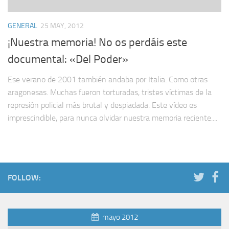
GENERAL
25 MAY, 2012
¡Nuestra memoria! No os perdáis este
documental: «Del Poder»
Ese verano de 2001 también andaba por Italia. Como otras
aragonesas. Muchas fueron torturadas, tristes víctimas de la
represión policial más brutal y despiadada. Este vídeo es
imprescindible, para nunca olvidar nuestra memoria reciente....
FOLLOW:
mayo 2012