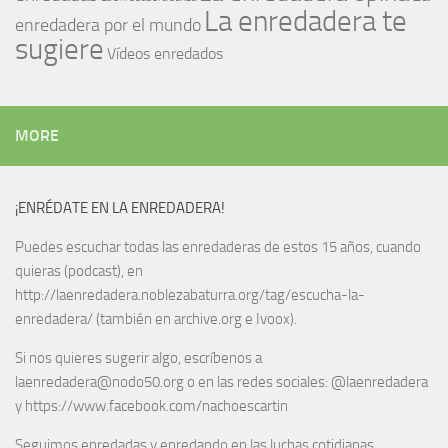
La enredadera te
enredadera por el mundo
sugiere
Vídeos enredados
MORE
¡ENRÉDATE EN LA ENREDADERA!
Puedes escuchar todas las enredaderas de estos 15 años, cuando
quieras (podcast), en
http://laenredadera.noblezabaturra.org/tag/escucha-la-
enredadera/ (también en archive.org e Ivoox).
Si nos quieres sugerir algo, escríbenos a
laenredadera@nodo50.org o en las redes sociales: @laenredadera
y https://www.facebook.com/nachoescartin
Seguimos enredadas y enredando en las luchas cotidianas.