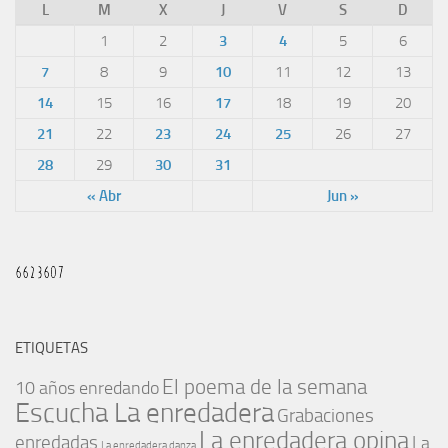
L
M
X
J
V
S
D
1
2
3
4
5
6
7
8
9
10
11
12
13
14
15
16
17
18
19
20
21
22
23
24
25
26
27
28
29
30
31
« Abr
Jun »
ETIQUETAS
El poema de la semana
10 años enredando
Escucha La enredadera
Grabaciones
La enredadera opina
enredadas
La
La enredadera danza