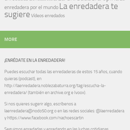
La enredadera te
enredadera por el mundo
sugiere
Vídeos enredados
MORE
¡ENRÉDATE EN LA ENREDADERA!
Puedes escuchar todas las enredaderas de estos 15 años, cuando
quieras (podcast), en
http://laenredadera.noblezabaturra.org/tag/escucha-la-
enredadera/ (también en archive.org e Ivoox).
Si nos quieres sugerir algo, escríbenos a
laenredadera@nodo50.org o en las redes sociales: @laenredadera
y https://www.facebook.com/nachoescartin
Seguimos enredadas y enredando en las luchas cotidianas.