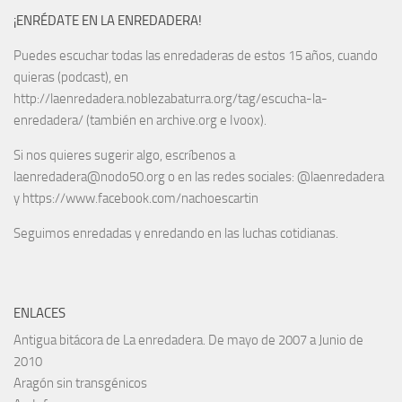
¡ENRÉDATE EN LA ENREDADERA!
Puedes escuchar todas las enredaderas de estos 15 años, cuando
quieras (podcast), en
http://laenredadera.noblezabaturra.org/tag/escucha-la-
enredadera/ (también en archive.org e Ivoox).
Si nos quieres sugerir algo, escríbenos a
laenredadera@nodo50.org o en las redes sociales: @laenredadera
y https://www.facebook.com/nachoescartin
Seguimos enredadas y enredando en las luchas cotidianas.
ENLACES
Antigua bitácora de La enredadera. De mayo de 2007 a Junio de
2010
Aragón sin transgénicos