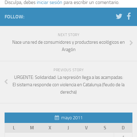
Disculpa, debes
iniciar sesión
para escribir un comentario.
FOLLOW:
NEXT STORY
Nace una red de consumidores y productores ecológicos en
Aragón
PREVIOUS STORY
URGENTE: Solidaridad: La represión llega a las acampadas:
El sistema responde con violencia en Catalunya (feudo de la
derecha)
mayo 2011
L
M
X
J
V
S
D