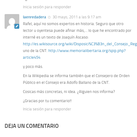
Inicia sesión para responder
laenredadera
30 mayo, 2011 a las 9:17 am
Rafel, aquí no somos expertos en historia. Seguro que otro
lector u oyentesa puede afinar más,… lo que he encontrado por
interné es un texto de Joaquín Ascaso:
http://es.wikisource.org/wiki/Disposici%C3%B3n_del_Consejo_
uno de la CNT:
http://www.memorialibertaria.org/spip.php?
article454
y poco más.
En la Wikipedia se informa también que el Consejero de Orden
Público en el Consejo era Adolfo Ballano de la CNT.
Cosicas más concretas, ni idea. ¿Alguien nos informa?
¡¡Gracias por tu comentario!!
Inicia sesión para responder
DEJA UN COMENTARIO