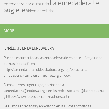
La enredadera te
enredadera por el mundo
sugiere
Vídeos enredados
MORE
¡ENRÉDATE EN LA ENREDADERA!
Puedes escuchar todas las enredaderas de estos 15 años, cuando
quieras (podcast), en
http://laenredadera.noblezabaturra.org/tag/escucha-la-
enredadera/ (también en archive.org e Ivoox).
Si nos quieres sugerir algo, escríbenos a
laenredadera@nodo50.org o en las redes sociales: @laenredadera
y https://www.facebook.com/nachoescartin
Seguimos enredadas y enredando en las luchas cotidianas.