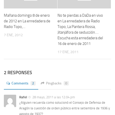
Mañana domingo 8 de enero
No te pierdas a DaDa en vivo
de 2012 en La enredadera de
en La enredadera de Radio
Radio Topo,…
Topo, La Pantera Rossa,
Jitanjáfora de seducción….
7 ENE, 2012
Escucha esta enredadera del
16 de enero de 2011
17 ENE, 2011
2 RESPONSES
Comments
2
Pingbacks
0
Rafel
28 mayo, 2011 a las 12:04 pm
¿Alguien recuerda como solucionó el Consejo de Defensa de
Aragón la cuestión de orden público entre setiembre de 1936 y
agosto de 1937?