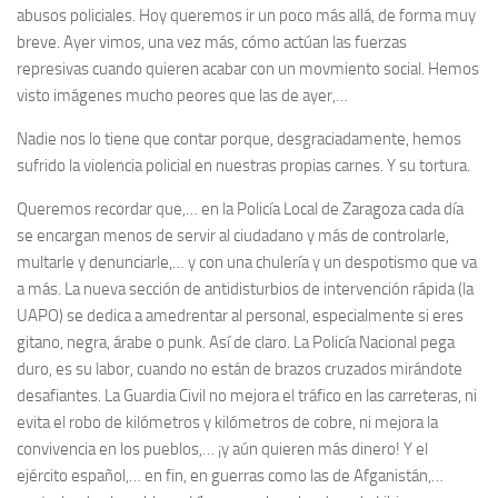
abusos policiales. Hoy queremos ir un poco más allá, de forma muy
breve. Ayer vimos, una vez más, cómo actúan las fuerzas
represivas cuando quieren acabar con un movmiento social. Hemos
visto imágenes mucho peores que las de ayer,…
Nadie nos lo tiene que contar porque, desgraciadamente, hemos
sufrido la violencia policial en nuestras propias carnes. Y su tortura.
Queremos recordar que,… en la Policía Local de Zaragoza cada día
se encargan menos de servir al ciudadano y más de controlarle,
multarle y denunciarle,… y con una chulería y un despotismo que va
a más. La nueva sección de antidisturbios de intervención rápida (la
UAPO) se dedica a amedrentar al personal, especialmente si eres
gitano, negra, árabe o punk. Así de claro. La Policía Nacional pega
duro, es su labor, cuando no están de brazos cruzados mirándote
desafiantes. La Guardia Civil no mejora el tráfico en las carreteras, ni
evita el robo de kilómetros y kilómetros de cobre, ni mejora la
convivencia en los pueblos,… ¡y aún quieren más dinero! Y el
ejército español,… en fin, en guerras como las de Afganistán,…