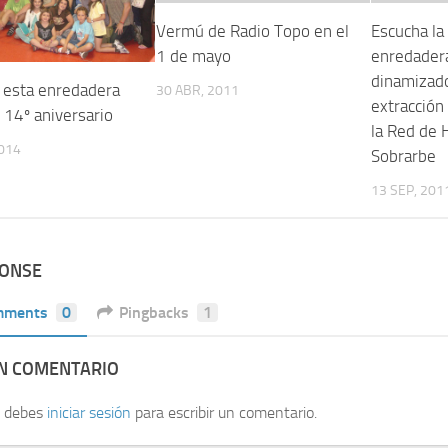
Vermú de Radio Topo en el
Escucha la
1 de mayo
enredader
dinamizado
 esta enredadera
30 ABR, 2011
extracción
 14º aniversario
la Red de 
2014
Sobrarbe
13 SEP, 201
PONSE
mments
0
Pingbacks
1
UN COMENTARIO
, debes
iniciar sesión
para escribir un comentario.