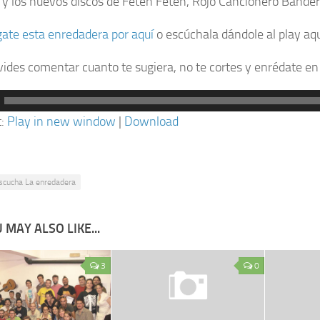
 y los nuevos discos de Fetén Fetén, Rojo Cancionero Bander
ate esta enredadera por aquí
o escúchala dándole al play aq
lvides comentar cuanto te sugiera, no te cortes y enrédate e
ctor
t:
Play in new window
|
Download
scucha La enredadera
 MAY ALSO LIKE...
3
0