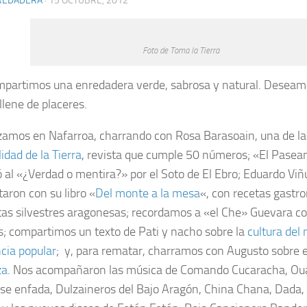
REDADERA
· 15 OCTUBRE, 2012
Foto de Toma la Tierra
partimos una enredadera verde, sabrosa y natural. Deseamo
llene de placeres.
mos en Nafarroa, charrando con Rosa Barasoain, una de la
lidad de la Tierra
, revista que cumple 50 números; «El Pasea
ó al «¿Verdad o mentira?» por el Soto de El Ebro; Eduardo Viñ
taron con su libro «
Del monte a la mesa
«, con recetas gastro
tas silvestres aragonesas; recordamos a «el Che» Guevara c
s; compartimos un texto de Pati y nacho sobre la
cultura del 
ncia popular
; y, para rematar, charramos con Augusto sobre 
za
. Nos acompañaron las música de Comando Cucaracha, Oua
se enfada, Dulzaineros del Bajo Aragón, China Chana, Dada