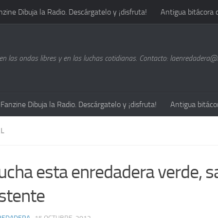
nzine Dibuja la Radio. Descárgatelo y ¡disfruta!
Antigua bitácora 
n las ondas libres y en las luchas cotidianas. Contacto: laenredadera
Fanzine Dibuja la Radio. Descárgatelo y ¡disfruta!
Antigua bitáco
L
ucha esta enredadera verde, s
istente