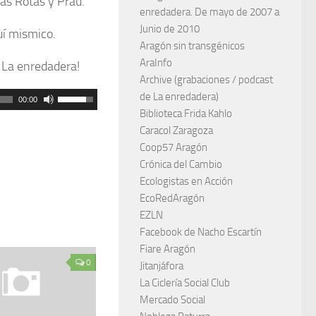
as Rotas y Prau.
enredadera. De mayo de 2007 a
Junio de 2010
uí mismico.
Aragón sin transgénicos
AraInfo
n La enredadera!
Archive (grabaciones / podcast
de La enredadera)
Utiliza
00:00
Biblioteca Frida Kahlo
las
Caracol Zaragoza
teclas
Coop57 Aragón
de
Crónica del Cambio
flecha
Ecologistas en Acción
arriba/abajo
EcoRedAragón
EZLN
para
Facebook de Nacho Escartín
aumentar
Fiare Aragón
o
0
Jitanjáfora
disminuir
La Ciclería Social Club
el
Mercado Social