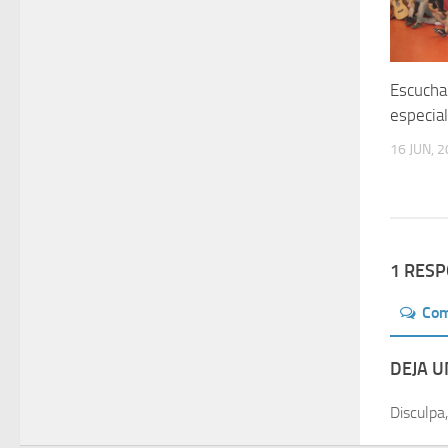
Escucha
especial
16 JUN, 
1 RES
Co
DEJA 
Disculpa