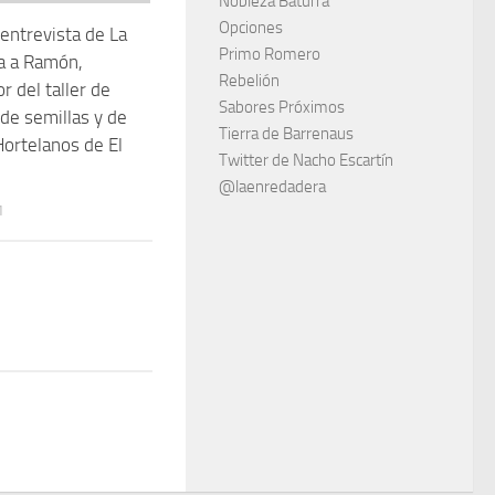
volumen.
Nobleza Baturra
Opciones
 entrevista de La
Primo Romero
a a Ramón,
Rebelión
r del taller de
Sabores Próximos
 de semillas y de
Tierra de Barrenaus
Hortelanos de El
Twitter de Nacho Escartín
@laenredadera
1