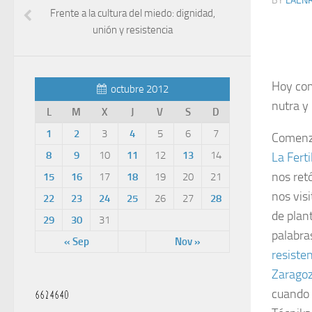
BY
LAEN
Frente a la cultura del miedo: dignidad,
unión y resistencia
Hoy com
octubre 2012
nutra y 
L
M
X
J
V
S
D
1
2
3
4
5
6
7
Comenza
8
9
10
11
12
13
14
La Ferti
nos ret
15
16
17
18
19
20
21
nos visi
22
23
24
25
26
27
28
de plan
29
30
31
palabra
« Sep
Nov »
resiste
Zarago
cuando 