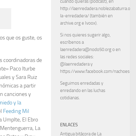
cuando quieras (podcast), en
http://laenredadera.noblezabaturra.org
la-enredadera/ (también en
archive.org e Ivoox).
Si nos quieres sugerir algo,
s que os guste, os
escríbenos a
laenredadera@nodo50.org o en
las redes sociales:
s coordinadoras de
@laenredadera y
nte» Paco Iturbe
https://www.facebook.com/nachoescart
uales y Sara Ruiz
Seguimos enredadas y
nómicas a partir
enredando en las luchas
on canciones y
cotidianas.
miedo y la
el
Feeding Mil
 Umplte, El Ebro
ENLACES
, Mentenguerra, La
Antigua bitácora de La