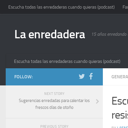
Escucha todas las enredaderas cuando quieras (podcast)
Fa
La enredadera
15 años enredando e
Escucha todas las enredaderas cuando quieras (podcast)
FOLLOW:
GENERA
NEXT STORY
Esc
Sugerencias enredadas para calentar los
frescos días de otoño
res
PREVIOUS STORY