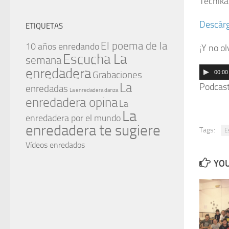
Técnika
Descárg
ETIQUETAS
El poema de la
10 años enredando
¡Y no o
Escucha La
semana
enredadera
Reprodu
Grabaciones
00:00
La
de
Podcas
enredadas
La enredadera danza
enredadera opina
audio
La
La
enredadera por el mundo
enredadera te sugiere
Tags:
E
Vídeos enredados
YOU