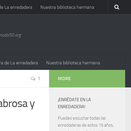
de La enredadera
Nuestra biblioteca hermana
@nodo50.org
ra de La enredadera
Nuestra biblioteca hermana
1
MORE
abrosa y
¡ENRÉDATE EN LA
ENREDADERA!
Puedes escuchar todas las
enredaderas de estos 15 años,