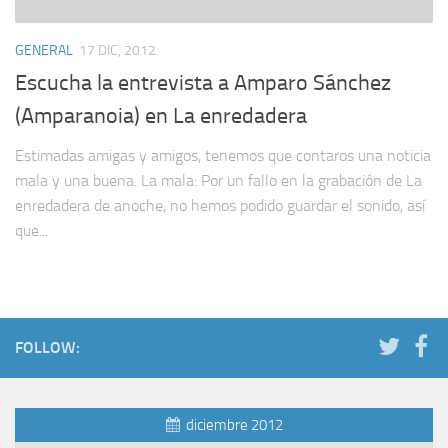
GENERAL
17 DIC, 2012
Escucha la entrevista a Amparo Sánchez
(Amparanoia) en La enredadera
Estimadas amigas y amigos, tenemos que contaros una noticia
mala y una buena. La mala: Por un fallo en la grabación de La
enredadera de anoche, no hemos podido guardar el sonido, así
que...
FOLLOW:
diciembre 2012