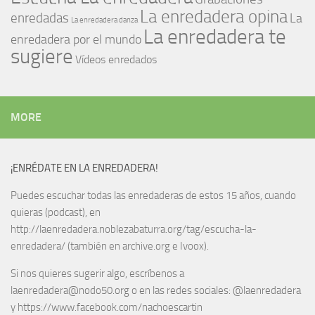
La enredadera opina
enredadas
La
La enredadera danza
La enredadera te
enredadera por el mundo
sugiere
Vídeos enredados
MORE
¡ENRÉDATE EN LA ENREDADERA!
Puedes escuchar todas las enredaderas de estos 15 años, cuando
quieras (podcast), en
http://laenredadera.noblezabaturra.org/tag/escucha-la-
enredadera/ (también en archive.org e Ivoox).
Si nos quieres sugerir algo, escríbenos a
laenredadera@nodo50.org o en las redes sociales: @laenredadera
y https://www.facebook.com/nachoescartin