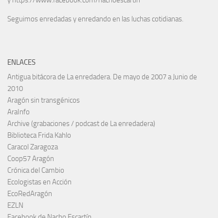
y https://www.facebook.com/nachoescartin
Seguimos enredadas y enredando en las luchas cotidianas.
ENLACES
Antigua bitácora de La enredadera. De mayo de 2007 a Junio de
2010
Aragón sin transgénicos
AraInfo
Archive (grabaciones / podcast de La enredadera)
Biblioteca Frida Kahlo
Caracol Zaragoza
Coop57 Aragón
Crónica del Cambio
Ecologistas en Acción
EcoRedAragón
EZLN
Facebook de Nacho Escartín