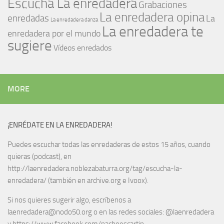
Escucha La enredadera
Grabaciones
La enredadera opina
enredadas
La
La enredadera danza
La enredadera te
enredadera por el mundo
sugiere
Vídeos enredados
MORE
¡ENRÉDATE EN LA ENREDADERA!
Puedes escuchar todas las enredaderas de estos 15 años, cuando
quieras (podcast), en
http://laenredadera.noblezabaturra.org/tag/escucha-la-
enredadera/ (también en archive.org e Ivoox).
Si nos quieres sugerir algo, escríbenos a
laenredadera@nodo50.org o en las redes sociales: @laenredadera