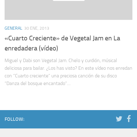
GENERAL
30 ENE, 2013
«Cuarto Creciente» de Vegetal Jam en La
enredadera (vídeo)
Miguel y Dabi son Vegetal Jam. Chelo y curdión, músical
deliciosa para bailar. ¿Los has visto? En este vídeo nos enredan
con “Cuarto creciente” una preciosa canción de su disco
“Danza del bosque encantado”....
FOLLOW: