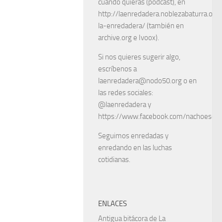
cuando quieras (podcast), en
http://laenredadera.noblezabaturra.org
la-enredadera/ (también en
archive.org e Ivoox).
Si nos quieres sugerir algo,
escríbenos a
laenredadera@nodo50.org o en
las redes sociales:
@laenredadera y
https://www.facebook.com/nachoescart
Seguimos enredadas y
enredando en las luchas
cotidianas.
ENLACES
Antigua bitácora de La