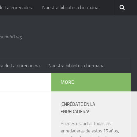
de La enredadera
Nuestra biblioteca hermana
@nodo50.org
ra de La enredadera
Nuestra biblioteca hermana
MORE
¡ENRÉDATE EN LA
ENREDADERA!
Puedes escuchar todas las
enredaderas de estos 15 años,