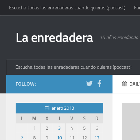
Escucha todas las enredaderas cuando quieras (podcast)
Fa
La enredadera
15 años enredando e
Escucha todas las enredaderas cuando quieras (podcast)
FOLLOW:
DAIL
enero 2013
L
M
X
J
V
S
D
1
2
3
4
5
6
7
8
9
10
11
12
13