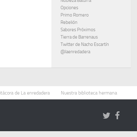
Nobleza Baturra
Opciones
Primo Romero
Rebelión
Sabores Próximos
Tierra de Barrenaus
Twitter de Nacho Escartín
@laenredadera
itácora de La enredadera
Nuestra biblioteca hermana