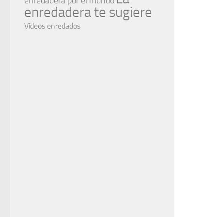
enredadera por el mundo
enredadera te sugiere
Vídeos enredados