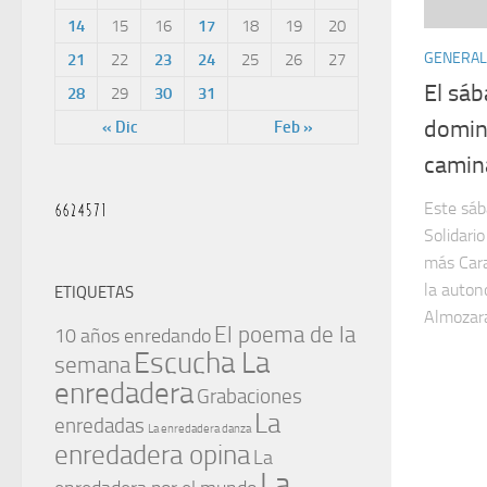
14
15
16
17
18
19
20
GENERAL
21
22
23
24
25
26
27
El sáb
28
29
30
31
doming
« Dic
Feb »
camin
Este sáb
Solidari
más Cara
la auton
ETIQUETAS
Almozara
El poema de la
10 años enredando
Escucha La
semana
enredadera
Grabaciones
La
enredadas
La enredadera danza
enredadera opina
La
La