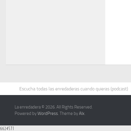
Escucha todas las enredaderas cuando quieras (podcast)
La enredadera © 2026. All Rights Reserved.
Powered by
WordPress
. Theme by
Alx
.