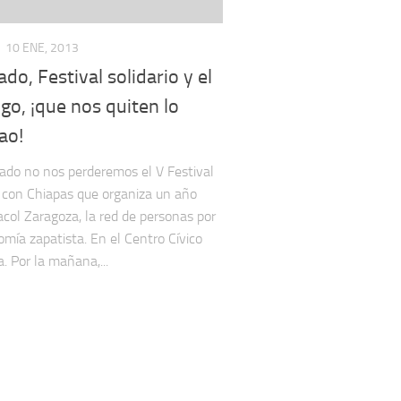
10 ENE, 2013
ado, Festival solidario y el
o, ¡que nos quiten lo
ao!
ado no nos perderemos el V Festival
o con Chiapas que organiza un año
col Zaragoza, la red de personas por
omía zapatista. En el Centro Cívico
. Por la mañana,...