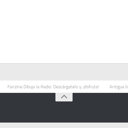
Fanzine Dibuja la Radio. Descárgatelo y ¡disfruta!
Antigua b