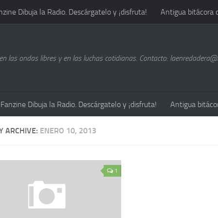
nzine Dibuja la Radio. Descárgatelo y ¡disfruta!
Antigua bitácora 
n las ondas libres y en las luchas cotidianas. Contacto: laenredadera
Fanzine Dibuja la Radio. Descárgatelo y ¡disfruta!
Antigua bitáco
Y ARCHIVE:
ENERO 10, 2013
1