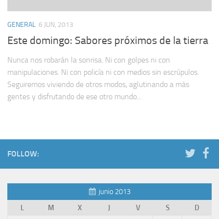
GENERAL
6 JUN, 2013
Este domingo: Sabores próximos de la tierra
Nunca nos robarán la sonrisa. Ni con golpes ni con
manipulaciones. Ni con policía ni con medios sin escrúpulos.
Seguiremos viviendo de otros modos, aglutinando a más
gentes y disfrutando de ese otro mundo...
FOLLOW:
junio 2013
L
M
X
J
V
S
D