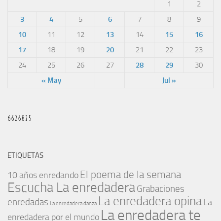
1
2
3
4
5
6
7
8
9
10
11
12
13
14
15
16
17
18
19
20
21
22
23
24
25
26
27
28
29
30
« May
Jul »
ETIQUETAS
El poema de la semana
10 años enredando
Escucha La enredadera
Grabaciones
La enredadera opina
enredadas
La
La enredadera danza
La enredadera te
enredadera por el mundo