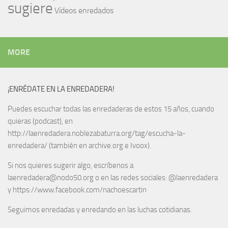
sugiere
Vídeos enredados
MORE
¡ENRÉDATE EN LA ENREDADERA!
Puedes escuchar todas las enredaderas de estos 15 años, cuando
quieras (podcast), en
http://laenredadera.noblezabaturra.org/tag/escucha-la-
enredadera/ (también en archive.org e Ivoox).
Si nos quieres sugerir algo, escríbenos a
laenredadera@nodo50.org o en las redes sociales: @laenredadera
y https://www.facebook.com/nachoescartin
Seguimos enredadas y enredando en las luchas cotidianas.