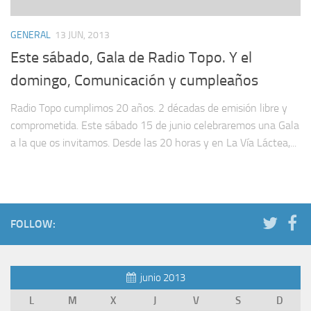
GENERAL
13 JUN, 2013
Este sábado, Gala de Radio Topo. Y el
domingo, Comunicación y cumpleaños
Radio Topo cumplimos 20 años. 2 décadas de emisión libre y
comprometida. Este sábado 15 de junio celebraremos una Gala
a la que os invitamos. Desde las 20 horas y en La Vía Láctea,...
FOLLOW:
junio 2013
L
M
X
J
V
S
D