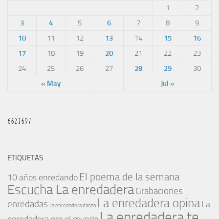
1
2
3
4
5
6
7
8
9
10
11
12
13
14
15
16
17
18
19
20
21
22
23
24
25
26
27
28
29
30
« May
Jul »
ETIQUETAS
El poema de la semana
10 años enredando
Escucha La enredadera
Grabaciones
La enredadera opina
enredadas
La
La enredadera danza
La enredadera te