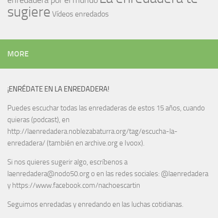
enredadera por el mundo
sugiere
Vídeos enredados
MORE
¡ENRÉDATE EN LA ENREDADERA!
Puedes escuchar todas las enredaderas de estos 15 años, cuando
quieras (podcast), en
http://laenredadera.noblezabaturra.org/tag/escucha-la-
enredadera/ (también en archive.org e Ivoox).
Si nos quieres sugerir algo, escríbenos a
laenredadera@nodo50.org o en las redes sociales: @laenredadera
y https://www.facebook.com/nachoescartin
Seguimos enredadas y enredando en las luchas cotidianas.