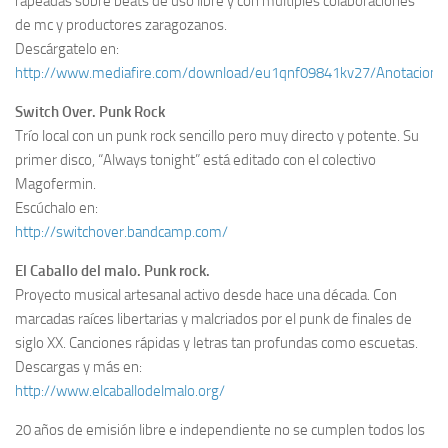
rapeadas sobre beats de uso libre y con múltiples colaboraciones
de mc y productores zaragozanos.
Descárgatelo en:
http://www.mediafire.com/download/eu1qnf09841kv27/Anotaciones
Switch Over. Punk Rock
Trío local con un punk rock sencillo pero muy directo y potente. Su
primer disco, “Always tonight” está editado con el colectivo
Magofermin.
Escúchalo en:
http://switchover.bandcamp.com/
El Caballo del malo. Punk rock.
Proyecto musical artesanal activo desde hace una década. Con
marcadas raíces libertarias y malcriados por el punk de finales de
siglo XX. Canciones rápidas y letras tan profundas como escuetas.
Descargas y más en:
http://www.elcaballodelmalo.org/
20 años de emisión libre e independiente no se cumplen todos los