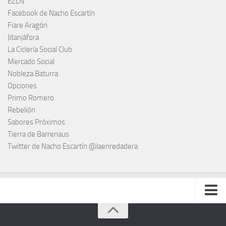
EZLN
Facebook de Nacho Escartín
Fiare Aragón
Jitanjáfora
La Ciclería Social Club
Mercado Social
Nobleza Baturra
Opciones
Primo Romero
Rebelión
Sabores Próximos
Tierra de Barrenaus
Twitter de Nacho Escartín @laenredadera
Escucha todas las enredaderas cuando quieras (podcast)