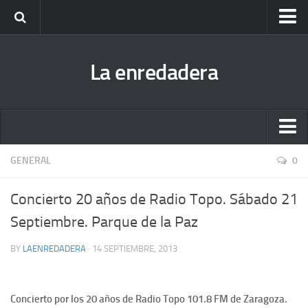
Escucha todas las enredaderas cuando quieras (podcast)
La enredadera
Fanzine Dibuja la Radio. Descárgatelo y ¡disfruta!
Antigua bitácora de La enredadera
Nuestra biblioteca hermana
Escucha todas las enredaderas cuando quieras (podcast)
GENERAL
0
Fanzine Dibuja la Radio. Descárgatelo y ¡disfruta!
Concierto 20 años de Radio Topo. Sábado 21
Antigua bitácora de La enredadera
Septiembre. Parque de la Paz
Nuestra biblioteca hermana
BY
LAENREDADERA
· 14 SEPTIEMBRE, 2013
Concierto por los 20 años de Radio Topo 101.8 FM de Zaragoza.