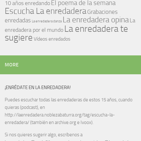
El poema de la semana
10 años enredando
Escucha La enredadera
Grabaciones
La enredadera opina
enredadas
La
La enredadera danza
La enredadera te
enredadera por el mundo
sugiere
Vídeos enredados
MORE
¡ENRÉDATE EN LA ENREDADERA!
Puedes escuchar todas las enredaderas de estos 15 años, cuando
quieras (podcast), en
http://laenredadera.noblezabaturra.org/tag/escucha-la-
enredadera/ (también en archive.org e Ivoox).
Si nos quieres sugerir algo, escríbenos a