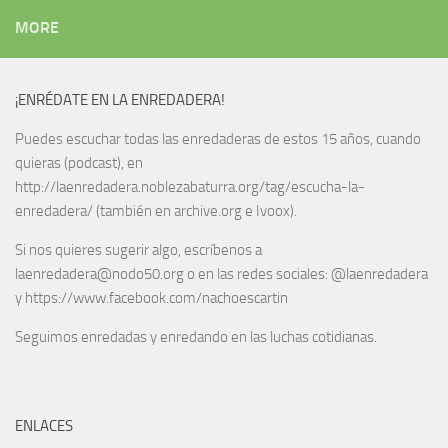
MORE
¡ENRÉDATE EN LA ENREDADERA!
Puedes escuchar todas las enredaderas de estos 15 años, cuando
quieras (podcast), en
http://laenredadera.noblezabaturra.org/tag/escucha-la-
enredadera/ (también en archive.org e Ivoox).
Si nos quieres sugerir algo, escríbenos a
laenredadera@nodo50.org o en las redes sociales: @laenredadera
y https://www.facebook.com/nachoescartin
Seguimos enredadas y enredando en las luchas cotidianas.
ENLACES