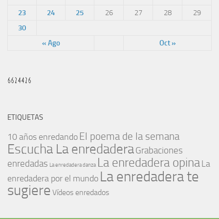
23
24
25
26
27
28
29
30
« Ago
Oct »
ETIQUETAS
El poema de la semana
10 años enredando
Escucha La enredadera
Grabaciones
La enredadera opina
enredadas
La
La enredadera danza
La enredadera te
enredadera por el mundo
sugiere
Vídeos enredados