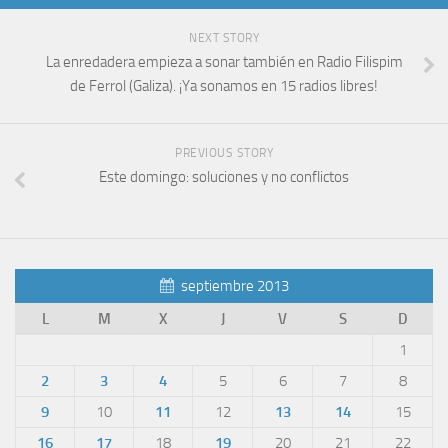
NEXT STORY
La enredadera empieza a sonar también en Radio Filispim
de Ferrol (Galiza). ¡Ya sonamos en 15 radios libres!
PREVIOUS STORY
Este domingo: soluciones y no conflictos
septiembre 2013
L
M
X
J
V
S
D
1
2
3
4
5
6
7
8
9
10
11
12
13
14
15
16
17
18
19
20
21
22