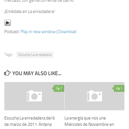
mercado, con gente corriente de barrio.
¡Enrédate en La enredadera!
Podcast:
Play in new window
|
Download
Tags:
Escucha La enredadera
YOU MAY ALSO LIKE...
7
1
Escucha La enredadera del 6
La energía que nos une.
de marzo de 2011: Antena
Miércoles de Noviembre en