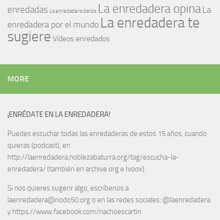
La enredadera opina
enredadas
La
La enredadera danza
La enredadera te
enredadera por el mundo
sugiere
Vídeos enredados
MORE
¡ENRÉDATE EN LA ENREDADERA!
Puedes escuchar todas las enredaderas de estos 15 años, cuando
quieras (podcast), en
http://laenredadera.noblezabaturra.org/tag/escucha-la-
enredadera/ (también en archive.org e Ivoox).
Si nos quieres sugerir algo, escríbenos a
laenredadera@nodo50.org o en las redes sociales: @laenredadera
y https://www.facebook.com/nachoescartin