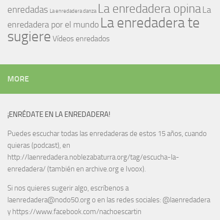
La enredadera opina
enredadas
La
La enredadera danza
La enredadera te
enredadera por el mundo
sugiere
Vídeos enredados
MORE
¡ENRÉDATE EN LA ENREDADERA!
Puedes escuchar todas las enredaderas de estos 15 años, cuando
quieras (podcast), en
http://laenredadera.noblezabaturra.org/tag/escucha-la-
enredadera/ (también en archive.org e Ivoox).
Si nos quieres sugerir algo, escríbenos a
laenredadera@nodo50.org o en las redes sociales: @laenredadera
y https://www.facebook.com/nachoescartin