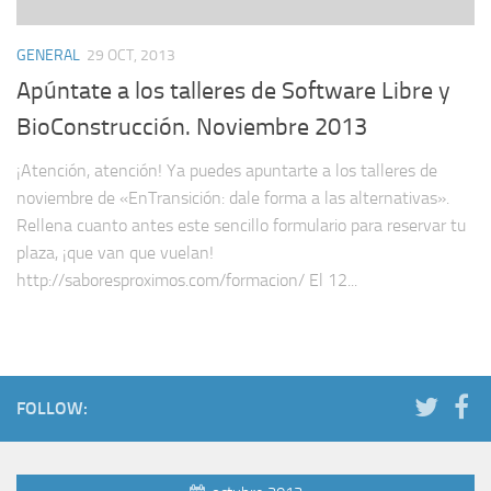
GENERAL
29 OCT, 2013
Apúntate a los talleres de Software Libre y
BioConstrucción. Noviembre 2013
¡Atención, atención! Ya puedes apuntarte a los talleres de
noviembre de «EnTransición: dale forma a las alternativas».
Rellena cuanto antes este sencillo formulario para reservar tu
plaza, ¡que van que vuelan!
http://saboresproximos.com/formacion/ El 12...
FOLLOW: